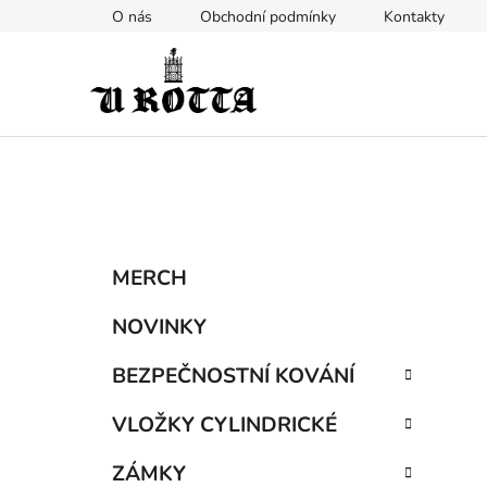
Přejít
O nás
Obchodní podmínky
Kontakty
na
obsah
P
K
Přeskočit
MERCH
a
kategorie
o
t
s
NOVINKY
e
t
g
BEZPEČNOSTNÍ KOVÁNÍ
r
o
a
r
VLOŽKY CYLINDRICKÉ
i
n
e
n
ZÁMKY