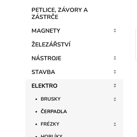
í
p
PETLICE, ZÁVORY A
a
ZÁSTRČE
n
MAGNETY
e
l
ŽELEZÁŘSTVÍ
NÁSTROJE
STAVBA
ELEKTRO
BRUSKY
ČERPADLA
FRÉZKY
HOBLÍKY