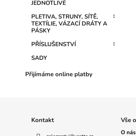
JEDNOTLIVÉ
PLETIVA, STRUNY, SÍTĚ,
TEXTÍLIE, VÁZACÍ DRÁTY A
PÁSKY
PŘÍSLUŠENSTVÍ
SADY
Přijímáme online platby
Z
á
Kontakt
Vše 
p
a
O nás