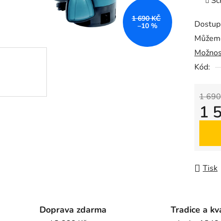
Sc
0,0
z
1 690 KČ
Dostup
–10 %
5
Můžeme
hvězdič
Možnos
Kód:
1 690
1 
Měrná
Tisk
Doprava zdarma
Tradice a kv