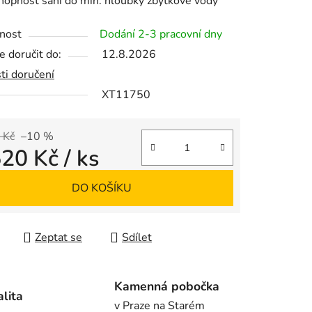
hopnost sání do min. hloubky zbytkové vody
nost
Dodání 2-3 pracovní dny
 doručit do:
12.8.2026
ek.
ti doručení
XT11750
 Kč
–10 %
520 Kč
/ ks
 cena:
DO KOŠÍKU
Zeptat se
Sdílet
Kamenná pobočka
alita
v Praze na Starém