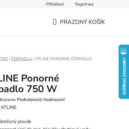
Přihlášení
Registrace
PRÁZDNÝ KOŠÍK
NÁKUPNÍ
KOŠÍK
KTRO
/
ČERPADLA
/
XTLINE PONORNÉ ČERPADLO
LINE Ponorné
rpadlo 750 W
né
dnoceno
Podrobnosti hodnocení
ení
:
XTLINE
tu
dotěsný plovák