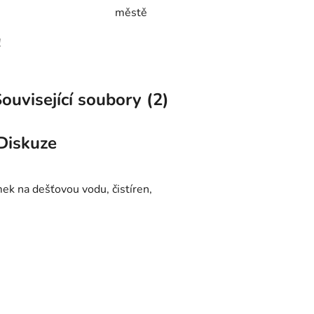
městě
!
ouvisející soubory (2)
Diskuze
mek na dešťovou vodu, čistíren,