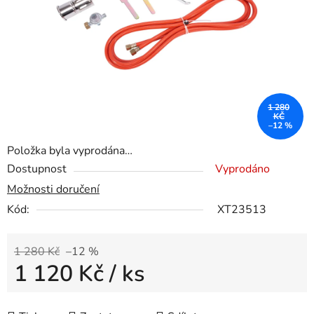
1 280
KČ
–12 %
Položka byla vyprodána…
Dostupnost
Vyprodáno
Možnosti doručení
Kód:
XT23513
1 280 Kč
–12 %
1 120 Kč
/ ks
Měrná cena: