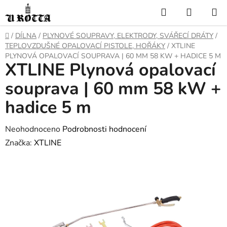
Přejít
Hledat
NÁKUP
na
KOŠÍK
obsah
DOMŮ
/
DÍLNA
/
PLYNOVÉ SOUPRAVY, ELEKTRODY, SVÁŘECÍ DRÁTY
/
TEPLOVZDUŠNÉ OPALOVACÍ PISTOLE, HOŘÁKY
/
XTLINE
PLYNOVÁ OPALOVACÍ SOUPRAVA | 60 MM 58 KW + HADICE 5 M
XTLINE Plynová opalovací
souprava | 60 mm 58 kW +
hadice 5 m
Průměrné
Neohodnoceno
Podrobnosti hodnocení
hodnocení
Značka:
XTLINE
produktu
je
0,0
z
5
hvězdiček.