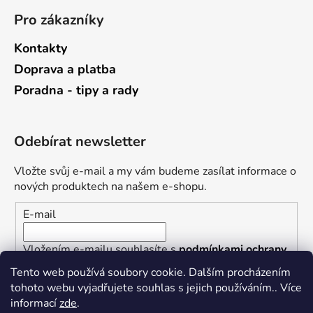
Pro zákazníky
Kontakty
Doprava a platba
Poradna - tipy a rady
Odebírat newsletter
Vložte svůj e-mail a my vám budeme zasílat informace o
nových produktech na našem e-shopu.
E-mail
Vložením e-mailu souhlasíte s
podmínkami ochrany
osobních údajů
Tento web používá soubory cookie. Dalším procházením
tohoto webu vyjadřujete souhlas s jejich používáním.. Více
PŘIHLÁSIT SE
informací
zde
.