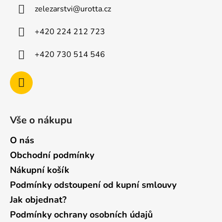
a
zelezarstvi
@
urotta.cz
t
í
+420 224 212 723
+420 730 514 546
Vše o nákupu
O nás
Obchodní podmínky
Nákupní košík
Podmínky odstoupení od kupní smlouvy
Jak objednat?
Podmínky ochrany osobních údajů