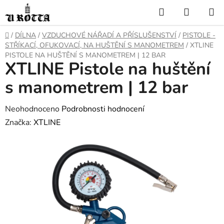
Přejít
Hledat
NÁKUP
na
KOŠÍK
obsah
DOMŮ
/
DÍLNA
/
VZDUCHOVÉ NÁŘADÍ A PŘÍSLUŠENSTVÍ
/
PISTOLE -
STŘÍKACÍ, OFUKOVACÍ, NA HUŠTĚNÍ S MANOMETREM
/
XTLINE
PISTOLE NA HUŠTĚNÍ S MANOMETREM | 12 BAR
XTLINE Pistole na huštění
s manometrem | 12 bar
Průměrné
Neohodnoceno
Podrobnosti hodnocení
hodnocení
Značka:
XTLINE
produktu
je
0,0
z
5
hvězdiček.