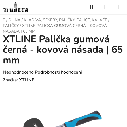
Přejít
Hledat
NÁKUP
na
KOŠÍK
obsah
DOMŮ
/
DÍLNA
/
KLADIVA, SEKERY, PALIČKY, PALICE, KALAČE
/
PALIČKY
/
XTLINE PALIČKA GUMOVÁ ČERNÁ - KOVOVÁ
NÁSADA | 65 MM
XTLINE Palička gumová
černá - kovová násada | 65
mm
Průměrné
Neohodnoceno
Podrobnosti hodnocení
hodnocení
Značka:
XTLINE
produktu
je
0,0
z
5
hvězdiček.