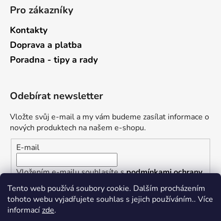
Pro zákazníky
Kontakty
Doprava a platba
Poradna - tipy a rady
Odebírat newsletter
Vložte svůj e-mail a my vám budeme zasílat informace o
nových produktech na našem e-shopu.
E-mail
Vložením e-mailu souhlasíte s
podmínkami ochrany
osobních údajů
Tento web používá soubory cookie. Dalším procházením
tohoto webu vyjadřujete souhlas s jejich používáním.. Více
PŘIHLÁSIT SE
informací
zde
.