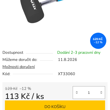
129 KČ
–12 %
Dostupnost
Dodání 2-3 pracovní dny
Můžeme doručit do:
11.8.2026
Možnosti doručení
Kód:
XT33060
129 Kč
–12 %
113 Kč
/ ks
Měrná cena:
DO KOŠÍKU