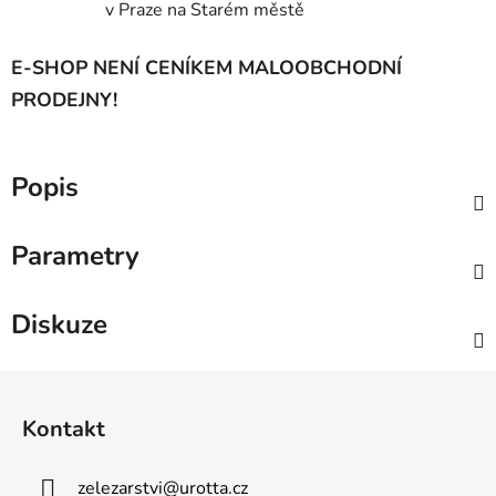
v Praze na Starém městě
E-SHOP NENÍ CENÍKEM MALOOBCHODNÍ
PRODEJNY!
Popis
Parametry
Diskuze
Z
á
Kontakt
p
a
zelezarstvi
@
urotta.cz