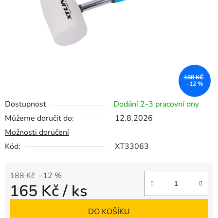
188 KČ
–12 %
Dostupnost
Dodání 2-3 pracovní dny
Můžeme doručit do:
12.8.2026
Možnosti doručení
Kód:
XT33063
188 Kč
–12 %
165 Kč
/ ks
Měrná cena:
DO KOŠÍKU