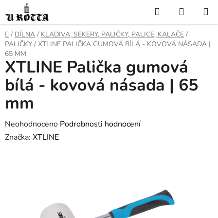
Přejít
Hledat
NÁKUP
na
KOŠÍK
obsah
DOMŮ
/
DÍLNA
/
KLADIVA, SEKERY, PALIČKY, PALICE, KALAČE
/
PALIČKY
/
XTLINE PALIČKA GUMOVÁ BÍLÁ - KOVOVÁ NÁSADA |
65 MM
XTLINE Palička gumová
bílá - kovová násada | 65
mm
Průměrné
Neohodnoceno
Podrobnosti hodnocení
hodnocení
Značka:
XTLINE
produktu
je
0,0
z
5
hvězdiček.