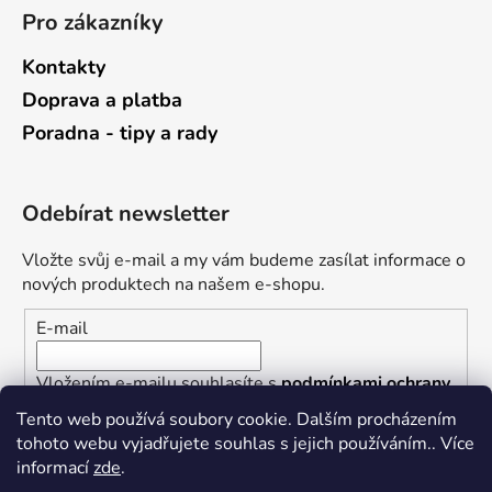
Pro zákazníky
Kontakty
Doprava a platba
Poradna - tipy a rady
Odebírat newsletter
Vložte svůj e-mail a my vám budeme zasílat informace o
nových produktech na našem e-shopu.
E-mail
Vložením e-mailu souhlasíte s
podmínkami ochrany
osobních údajů
Tento web používá soubory cookie. Dalším procházením
tohoto webu vyjadřujete souhlas s jejich používáním.. Více
PŘIHLÁSIT SE
informací
zde
.