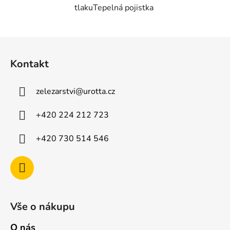
tlakuTepelná pojistka
Z
á
Kontakt
p
a
zelezarstvi
@
urotta.cz
t
í
+420 224 212 723
+420 730 514 546
Vše o nákupu
O nás