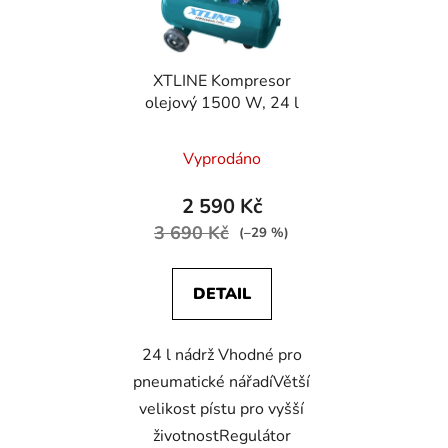
XTLINE Kompresor
olejový 1500 W, 24 l
Vyprodáno
2 590 Kč
3 690 Kč
(–29 %)
DETAIL
24 l nádrž Vhodné pro
pneumatické nářadíVětší
velikost pístu pro vyšší
životnostRegulátor