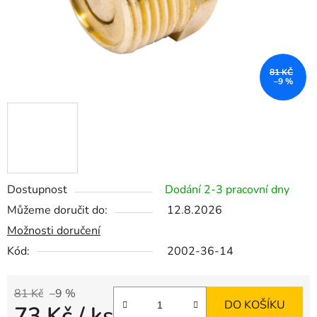
81 KČ
–9 %
Dostupnost
Dodání 2-3 pracovní dny
Můžeme doručit do:
12.8.2026
Možnosti doručení
Kód:
2002-36-14
81 Kč
–9 %
DO KOŠÍKU
73 Kč
/ ks