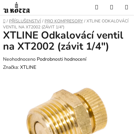
Přejít
Hledat
NÁKUP
na
KOŠÍK
obsah
DOMŮ
/
PŘÍSLUŠENSTVÍ
/
PRO KOMPRESORY
/
XTLINE ODKALOVÁCÍ
VENTIL NA XT2002 (ZÁVIT 1/4")
XTLINE Odkalovácí ventil
na XT2002 (závit 1/4")
Průměrné
Neohodnoceno
Podrobnosti hodnocení
hodnocení
Značka:
XTLINE
produktu
je
0,0
z
5
hvězdiček.