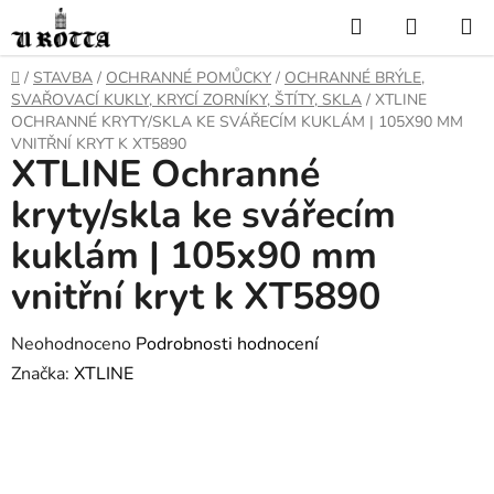
Přejít
Hledat
NÁKUP
na
KOŠÍK
obsah
DOMŮ
/
STAVBA
/
OCHRANNÉ POMŮCKY
/
OCHRANNÉ BRÝLE,
SVAŘOVACÍ KUKLY, KRYCÍ ZORNÍKY, ŠTÍTY, SKLA
/
XTLINE
OCHRANNÉ KRYTY/SKLA KE SVÁŘECÍM KUKLÁM | 105X90 MM
VNITŘNÍ KRYT K XT5890
XTLINE Ochranné
kryty/skla ke svářecím
kuklám | 105x90 mm
vnitřní kryt k XT5890
Průměrné
Neohodnoceno
Podrobnosti hodnocení
hodnocení
Značka:
XTLINE
produktu
je
0,0
z