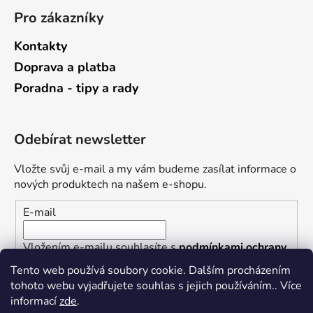
Pro zákazníky
Kontakty
Doprava a platba
Poradna - tipy a rady
Odebírat newsletter
Vložte svůj e-mail a my vám budeme zasílat informace o
nových produktech na našem e-shopu.
E-mail
Vložením e-mailu souhlasíte s
podmínkami ochrany
osobních údajů
Tento web používá soubory cookie. Dalším procházením
tohoto webu vyjadřujete souhlas s jejich používáním.. Více
PŘIHLÁSIT SE
informací
zde
.