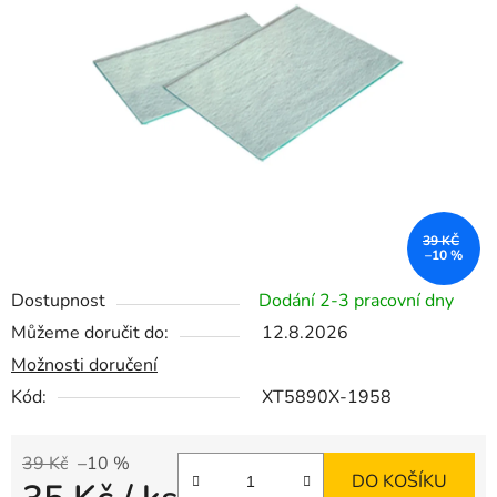
5
hvězdiček.
39 KČ
–10 %
Dostupnost
Dodání 2-3 pracovní dny
Můžeme doručit do:
12.8.2026
Možnosti doručení
Kód:
XT5890X-1958
39 Kč
–10 %
DO KOŠÍKU