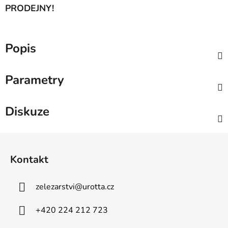
PRODEJNY!
Popis
Parametry
Diskuze
Z
á
Kontakt
p
a
zelezarstvi
@
urotta.cz
t
í
+420 224 212 723