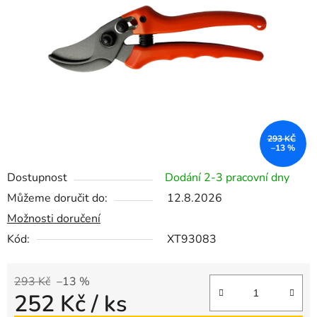
5
hvězdiček.
293 KČ
–13 %
Dostupnost
Dodání 2-3 pracovní dny
Můžeme doručit do:
12.8.2026
Možnosti doručení
Kód:
XT93083
293 Kč
–13 %
252 Kč
/ ks