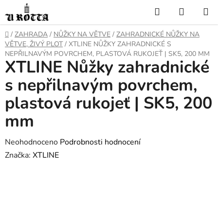
Přejít
Hledat
NÁKUP
na
KOŠÍK
obsah
DOMŮ
/
ZAHRADA
/
NŮŽKY NA VĚTVE
/
ZAHRADNICKÉ NŮŽKY NA
VĚTVE, ŽIVÝ PLOT
/
XTLINE NŮŽKY ZAHRADNICKÉ S
NEPŘILNAVÝM POVRCHEM, PLASTOVÁ RUKOJEŤ | SK5, 200 MM
XTLINE Nůžky zahradnické
s nepřilnavým povrchem,
plastová rukojeť | SK5, 200
mm
Průměrné
Neohodnoceno
Podrobnosti hodnocení
hodnocení
Značka:
XTLINE
produktu
je
0,0
z