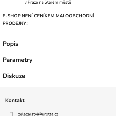
v Praze na Starém městě
E-SHOP NENÍ CENÍKEM MALOOBCHODNÍ
PRODEJNY!
Popis
Parametry
Diskuze
Z
á
Kontakt
p
a
zelezarstvi
@
urotta.cz