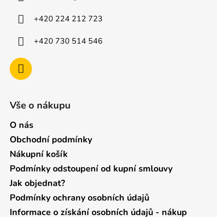
t
í
+420 224 212 723
+420 730 514 546
Vše o nákupu
O nás
Obchodní podmínky
Nákupní košík
Podmínky odstoupení od kupní smlouvy
Jak objednat?
Podmínky ochrany osobních údajů
Informace o získání osobních údajů - nákup