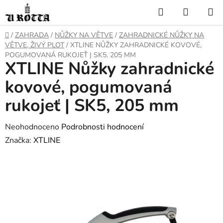
Přejít
Hledat
NÁKUP
na
KOŠÍK
obsah
DOMŮ
/
ZAHRADA
/
NŮŽKY NA VĚTVE
/
ZAHRADNICKÉ NŮŽKY NA
VĚTVE, ŽIVÝ PLOT
/
XTLINE NŮŽKY ZAHRADNICKÉ KOVOVÉ,
POGUMOVANÁ RUKOJEŤ | SK5, 205 MM
XTLINE Nůžky zahradnické
kovové, pogumovaná
rukojeť | SK5, 205 mm
Průměrné
Neohodnoceno
Podrobnosti hodnocení
hodnocení
Značka:
XTLINE
produktu
je
0,0
z
5
hvězdiček.