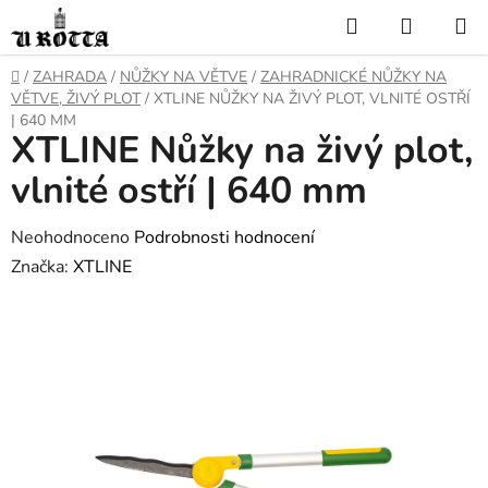
Přejít
Hledat
NÁKUP
na
KOŠÍK
obsah
DOMŮ
/
ZAHRADA
/
NŮŽKY NA VĚTVE
/
ZAHRADNICKÉ NŮŽKY NA
VĚTVE, ŽIVÝ PLOT
/
XTLINE NŮŽKY NA ŽIVÝ PLOT, VLNITÉ OSTŘÍ
| 640 MM
XTLINE Nůžky na živý plot,
vlnité ostří | 640 mm
Průměrné
Neohodnoceno
Podrobnosti hodnocení
hodnocení
Značka:
XTLINE
produktu
je
0,0
z
5
hvězdiček.