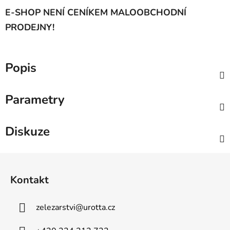
E-SHOP NENÍ CENÍKEM MALOOBCHODNÍ
PRODEJNY!
Popis
Parametry
Diskuze
Z
á
Kontakt
p
a
zelezarstvi
@
urotta.cz
t
í