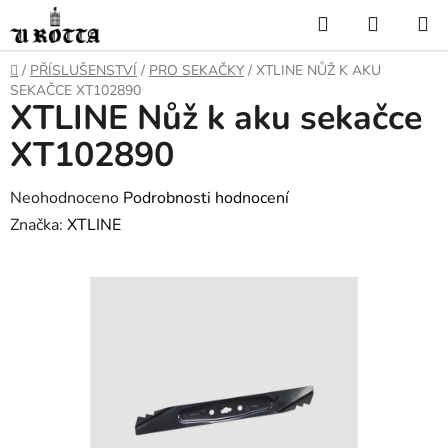
Přejít
Hledat
NÁKUP
na
KOŠÍK
obsah
DOMŮ
/
PŘÍSLUŠENSTVÍ
/
PRO SEKAČKY
/
XTLINE NŮŽ K AKU
SEKAČCE XT102890
XTLINE Nůž k aku sekačce
XT102890
Průměrné
Neohodnoceno
Podrobnosti hodnocení
hodnocení
Značka:
XTLINE
produktu
je
0,0
z
5
hvězdiček.