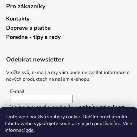
Pro zákazníky
Kontakty
Doprava a platba
Poradna - tipy a rady
Odebírat newsletter
Vložte svůj e-mail a my vám budeme zasílat informace o
nových produktech na našem e-shopu.
E-mail
Vložením e-mailu souhlasíte s
podmínkami ochrany
osobních údajů
Tento web používá soubory cookie. Dalším procházením
tohoto webu vyjadřujete souhlas s jejich používáním.. Více
PŘIHLÁSIT SE
informací
zde
.