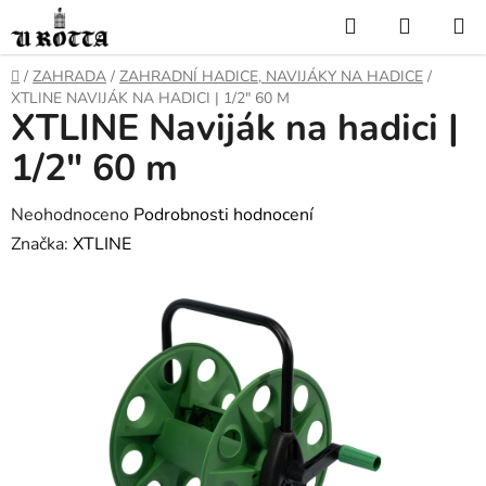
Přejít
Hledat
NÁKUP
na
KOŠÍK
obsah
DOMŮ
/
ZAHRADA
/
ZAHRADNÍ HADICE, NAVIJÁKY NA HADICE
/
XTLINE NAVIJÁK NA HADICI | 1/2" 60 M
XTLINE Naviják na hadici |
1/2" 60 m
Průměrné
Neohodnoceno
Podrobnosti hodnocení
hodnocení
Značka:
XTLINE
produktu
je
0,0
z
5
hvězdiček.