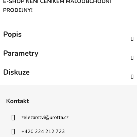
E-SHOP NENÍ CENÍKEM MALOOBCHODNÍ
PRODEJNY!
Popis
Parametry
Diskuze
Z
á
Kontakt
p
a
zelezarstvi
@
urotta.cz
t
í
+420 224 212 723