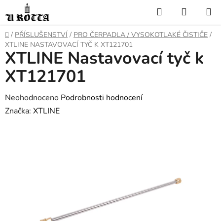
Přejít
Hledat
NÁKUP
na
KOŠÍK
obsah
DOMŮ
/
PŘÍSLUŠENSTVÍ
/
PRO ČERPADLA / VYSOKOTLAKÉ ČISTIČE
/
XTLINE NASTAVOVACÍ TYČ K XT121701
XTLINE Nastavovací tyč k
XT121701
Průměrné
Neohodnoceno
Podrobnosti hodnocení
hodnocení
Značka:
XTLINE
produktu
je
0,0
z
5
hvězdiček.