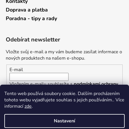
Kontakty
Doprava a platba
Poradna - tipy a rady
Odebírat newsletter
Vložte svůj e-mail a my vám budeme zasílat informace o
nových produktech na našem e-shopu.
E-mail
Vložením e-mailu souhlasíte s
podmínkami ochrany
osobních údajů
Tento web používá soubory cookie. Dalším procházením
tohoto webu vyjadřujete souhlas s jejich používáním.. Více
PŘIHLÁSIT SE
informací
zde
.
Nastavení