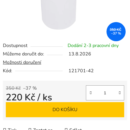
350 KČ
–37 %
Dostupnost
Dodání 2-3 pracovní dny
Můžeme doručit do:
13.8.2026
Možnosti doručení
Kód:
121701-42
350 Kč
–37 %
220 Kč
/ ks
Měrná cena:
DO KOŠÍKU