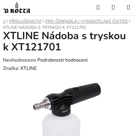
Přejít
Hledat
NÁKUP
na
KOŠÍK
obsah
DOMŮ
/
PŘÍSLUŠENSTVÍ
/
PRO ČERPADLA / VYSOKOTLAKÉ ČISTIČE
/
XTLINE NÁDOBA S TRYSKOU K XT121701
XTLINE Nádoba s tryskou
k XT121701
Průměrné
Neohodnoceno
Podrobnosti hodnocení
hodnocení
Značka:
XTLINE
produktu
je
0,0
z
5
hvězdiček.