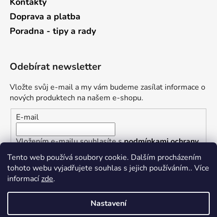
Kontakty
Doprava a platba
Poradna - tipy a rady
Odebírat newsletter
Vložte svůj e-mail a my vám budeme zasílat informace o
nových produktech na našem e-shopu.
E-mail
Vložením e-mailu souhlasíte s
podmínkami ochrany
osobních údajů
Tento web používá soubory cookie. Dalším procházením
tohoto webu vyjadřujete souhlas s jejich používáním.. Více
PŘIHLÁSIT SE
informací
zde
.
Nastavení