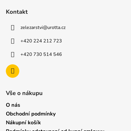
á
Kontakt
p
a
zelezarstvi
@
urotta.cz
t
í
+420 224 212 723
+420 730 514 546
Vše o nákupu
O nás
Obchodní podmínky
Nákupní košík