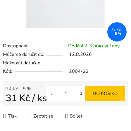
34 KČ
–8 %
Dostupnost
Dodání 2-3 pracovní dny
Můžeme doručit do:
12.8.2026
Možnosti doručení
Kód:
2004-22
34 Kč
–8 %
DO KOŠÍKU
31 Kč
/ ks
Měrná cena:
Tisk
Zeptat se
Sdílet