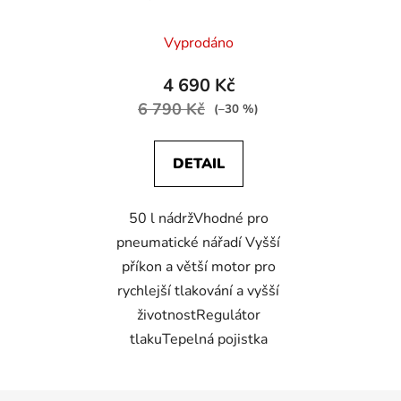
Vyprodáno
4 690 Kč
6 790 Kč
(–30 %)
DETAIL
50 l nádržVhodné pro
pneumatické nářadí Vyšší
příkon a větší motor pro
rychlejší tlakování a vyšší
životnostRegulátor
tlakuTepelná pojistka
Z