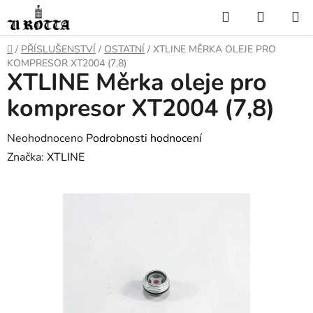
Přejít
Hledat
NÁKUP
na
KOŠÍK
obsah
DOMŮ
/
PŘÍSLUŠENSTVÍ
/
OSTATNÍ
/
XTLINE MĚRKA OLEJE PRO
KOMPRESOR XT2004 (7,8)
XTLINE Měrka oleje pro
kompresor XT2004 (7,8)
Průměrné
Neohodnoceno
Podrobnosti hodnocení
hodnocení
Značka:
XTLINE
produktu
je
0,0
z
5
hvězdiček.