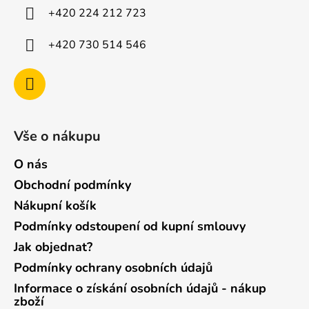
í
+420 224 212 723
+420 730 514 546
Vše o nákupu
O nás
Obchodní podmínky
Nákupní košík
Podmínky odstoupení od kupní smlouvy
Jak objednat?
Podmínky ochrany osobních údajů
Informace o získání osobních údajů - nákup
zboží