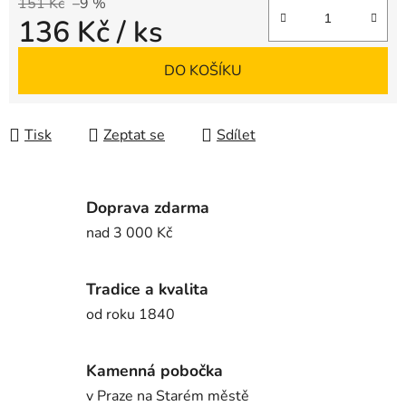
151 Kč
–9 %
136 Kč
/ ks
Měrná cena:
DO KOŠÍKU
Tisk
Zeptat se
Sdílet
Doprava zdarma
nad 3 000 Kč
Tradice a kvalita
od roku 1840
Kamenná pobočka
v Praze na Starém městě