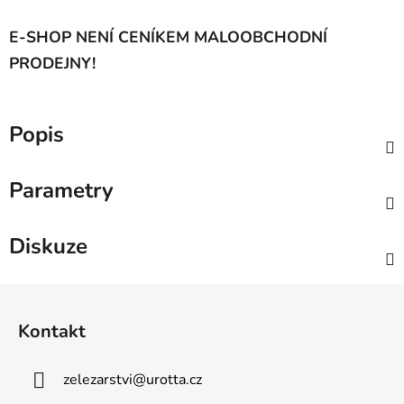
E-SHOP NENÍ CENÍKEM MALOOBCHODNÍ
PRODEJNY!
Popis
Parametry
Diskuze
Z
á
Kontakt
p
a
zelezarstvi
@
urotta.cz
t