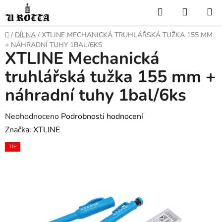
Přejít
Hledat
NÁKUP
na
KOŠÍK
obsah
DOMŮ
/
DÍLNA
/
XTLINE MECHANICKÁ TRUHLÁŘSKÁ TUŽKA 155 MM
+ NÁHRADNÍ TUHY 1BAL/6KS
XTLINE Mechanická
truhlářská tužka 155 mm +
náhradní tuhy 1bal/6ks
Průměrné
Neohodnoceno
Podrobnosti hodnocení
hodnocení
Značka:
XTLINE
produktu
TIP
je
0,0
z
5
hvězdiček.