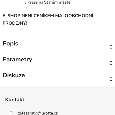
v Praze na Starém městě
E-SHOP NENÍ CENÍKEM MALOOBCHODNÍ
PRODEJNY!
Popis
Parametry
Diskuze
Z
á
Kontakt
p
a
zelezarstvi
@
urotta.cz