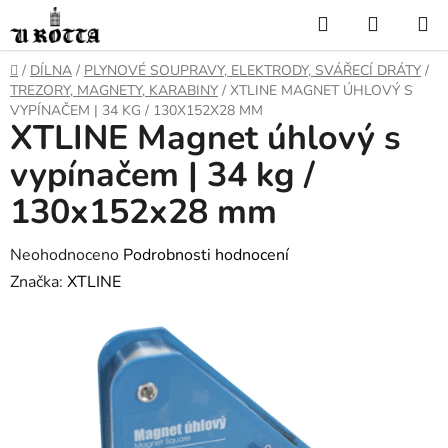
Přejít
Hledat
NÁKUP
na
KOŠÍK
obsah
DOMŮ
/
DÍLNA
/
PLYNOVÉ SOUPRAVY, ELEKTRODY, SVÁŘECÍ DRÁTY
/
TREZORY, MAGNETY, KARABINY
/
XTLINE MAGNET ÚHLOVÝ S
VYPÍNAČEM | 34 KG / 130X152X28 MM
XTLINE Magnet úhlový s
vypínačem | 34 kg /
130x152x28 mm
Průměrné
Neohodnoceno
Podrobnosti hodnocení
hodnocení
Značka:
XTLINE
produktu
je
0,0
z
5
hvězdiček.