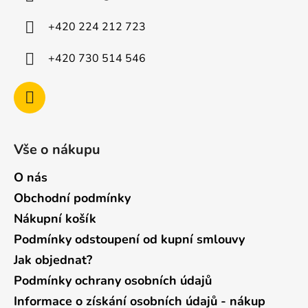
t
í
+420 224 212 723
+420 730 514 546
Vše o nákupu
O nás
Obchodní podmínky
Nákupní košík
Podmínky odstoupení od kupní smlouvy
Jak objednat?
Podmínky ochrany osobních údajů
Informace o získání osobních údajů - nákup