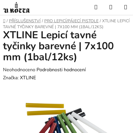
Přejít
Hledat
NÁKUP
na
KOŠÍK
obsah
DOMŮ
/
PŘÍSLUŠENSTVÍ
/
PRO LEPICÍ/PÁJECÍ PISTOLE
/
XTLINE LEPICÍ
TAVNÉ TYČINKY BAREVNÉ | 7X100 MM (1BAL/12KS)
XTLINE Lepicí tavné
tyčinky barevné | 7x100
mm (1bal/12ks)
Průměrné
Neohodnoceno
Podrobnosti hodnocení
hodnocení
Značka:
XTLINE
produktu
je
0,0
z
5
hvězdiček.