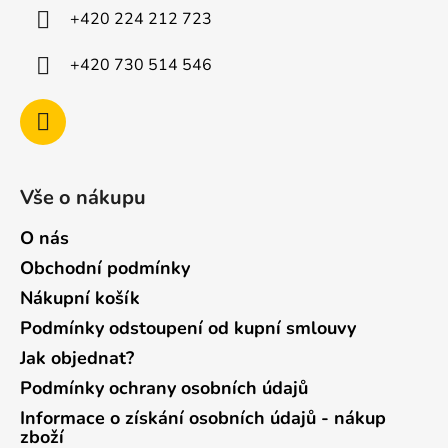
í
+420 224 212 723
+420 730 514 546
Vše o nákupu
O nás
Obchodní podmínky
Nákupní košík
Podmínky odstoupení od kupní smlouvy
Jak objednat?
Podmínky ochrany osobních údajů
Informace o získání osobních údajů - nákup
zboží