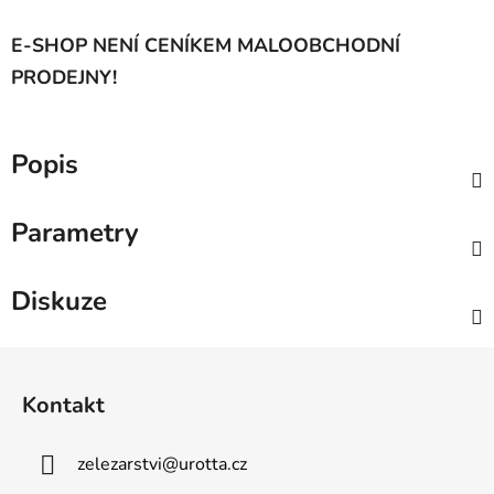
E-SHOP NENÍ CENÍKEM MALOOBCHODNÍ
PRODEJNY!
Popis
Parametry
Diskuze
Z
á
Kontakt
p
a
zelezarstvi
@
urotta.cz
t