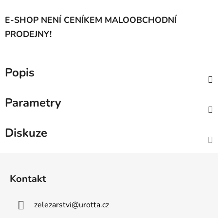
E-SHOP NENÍ CENÍKEM MALOOBCHODNÍ
PRODEJNY!
Popis
Parametry
Diskuze
Z
á
Kontakt
p
a
zelezarstvi
@
urotta.cz
t