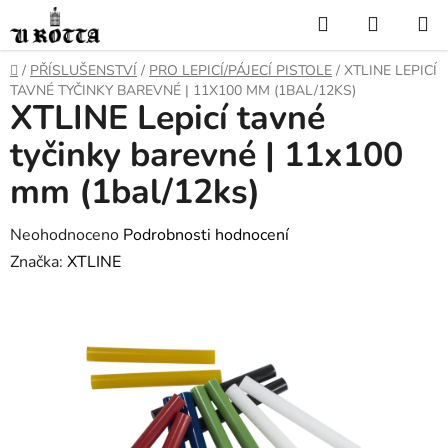
Přejít
Hledat
NÁKUP
na
KOŠÍK
obsah
DOMŮ
/
PŘÍSLUŠENSTVÍ
/
PRO LEPICÍ/PÁJECÍ PISTOLE
/
XTLINE LEPICÍ
TAVNÉ TYČINKY BAREVNÉ | 11X100 MM (1BAL/12KS)
XTLINE Lepicí tavné
tyčinky barevné | 11x100
mm (1bal/12ks)
Průměrné
Neohodnoceno
Podrobnosti hodnocení
hodnocení
Značka:
XTLINE
produktu
je
0,0
z
5
hvězdiček.