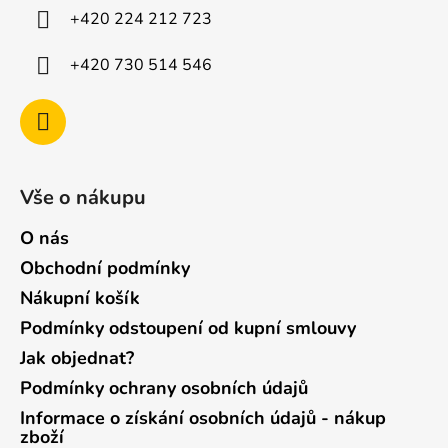
í
+420 224 212 723
+420 730 514 546
Vše o nákupu
O nás
Obchodní podmínky
Nákupní košík
Podmínky odstoupení od kupní smlouvy
Jak objednat?
Podmínky ochrany osobních údajů
Informace o získání osobních údajů - nákup
zboží