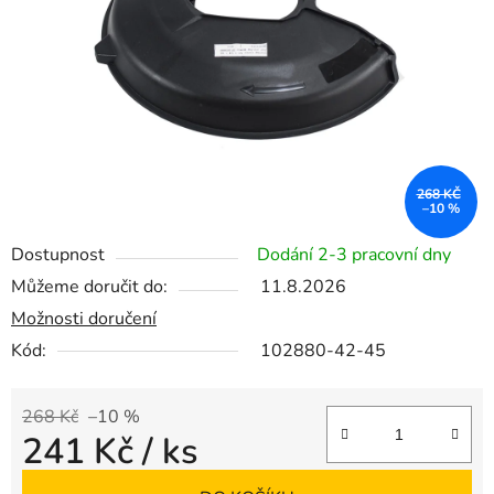
hvězdiček.
268 KČ
–10 %
Dostupnost
Dodání 2-3 pracovní dny
Můžeme doručit do:
11.8.2026
Možnosti doručení
Kód:
102880-42-45
268 Kč
–10 %
241 Kč
/ ks
Měrná cena: