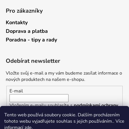
Pro zákazníky
Kontakty
Doprava a platba
Poradna - tipy a rady
Odebírat newsletter
Vložte svůj e-mail a my vám budeme zasílat informace o
nových produktech na našem e-shopu.
E-mail
Vložením e-mailu souhlasíte s
podmínkami ochrany
osobních údajů
Tento web používá soubory cookie. Dalším procházením
tohoto webu vyjadřujete souhlas s jejich používáním.. Více
PŘIHLÁSIT SE
informací
zde
.