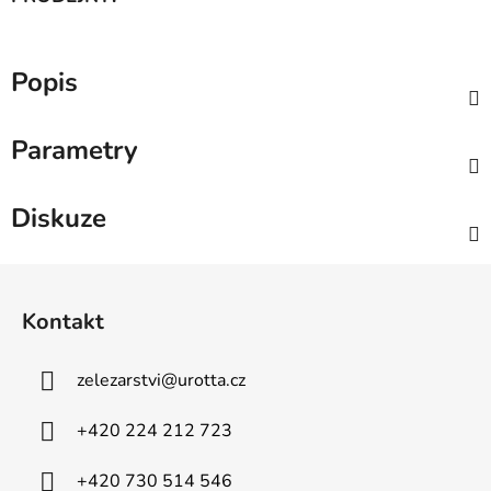
Popis
Parametry
Diskuze
Z
á
Kontakt
p
a
zelezarstvi
@
urotta.cz
t
í
+420 224 212 723
+420 730 514 546