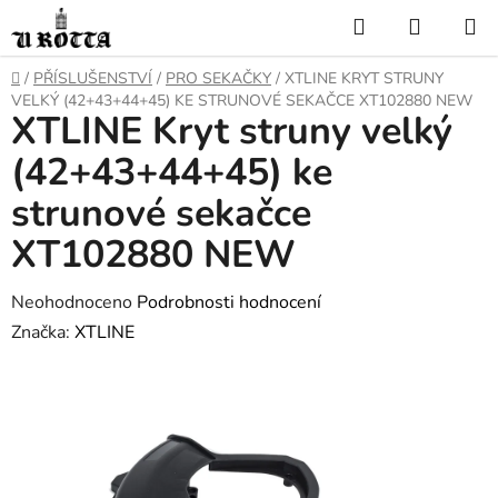
Přejít
Hledat
NÁKUP
na
KOŠÍK
obsah
DOMŮ
/
PŘÍSLUŠENSTVÍ
/
PRO SEKAČKY
/
XTLINE KRYT STRUNY
VELKÝ (42+43+44+45) KE STRUNOVÉ SEKAČCE XT102880 NEW
XTLINE Kryt struny velký
(42+43+44+45) ke
strunové sekačce
XT102880 NEW
Průměrné
Neohodnoceno
Podrobnosti hodnocení
hodnocení
Značka:
XTLINE
produktu
je
0,0
z
5