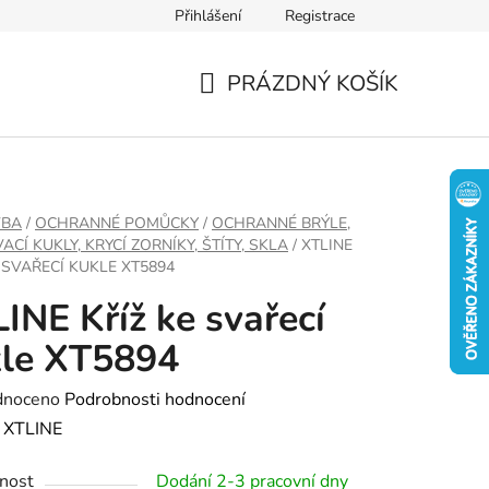
Přihlášení
Registrace
PRÁZDNÝ KOŠÍK
NÁKUPNÍ
KOŠÍK
VBA
/
OCHRANNÉ POMŮCKY
/
OCHRANNÉ BRÝLE,
CÍ KUKLY, KRYCÍ ZORNÍKY, ŠTÍTY, SKLA
/
XTLINE
 SVAŘECÍ KUKLE XT5894
INE Kříž ke svařecí
kle XT5894
né
dnoceno
Podrobnosti hodnocení
ení
:
XTLINE
tu
nost
Dodání 2-3 pracovní dny