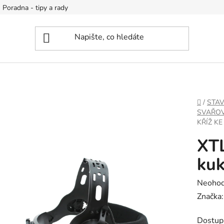
Poradna - tipy a rady
DOMŮ
/
STA
SVAŘOVA
KŘÍŽ KE
XTL
ku
Průměr
Neoho
hodnoc
Značka
produk
Dostup
je