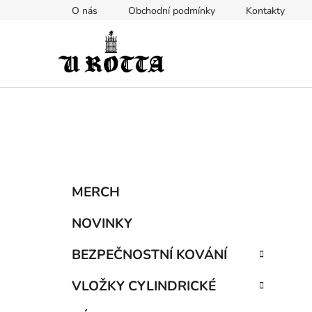
Přejít
O nás
Obchodní podmínky
Kontakty
na
obsah
P
K
Přeskočit
MERCH
a
kategorie
o
t
s
NOVINKY
e
t
g
BEZPEČNOSTNÍ KOVÁNÍ
r
o
a
r
VLOŽKY CYLINDRICKÉ
i
n
e