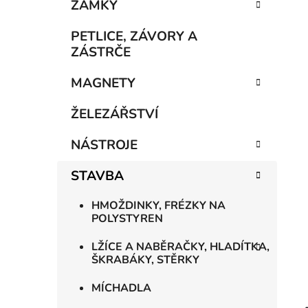
n
ZÁMKY
í
p
PETLICE, ZÁVORY A
a
ZÁSTRČE
n
MAGNETY
e
l
ŽELEZÁŘSTVÍ
NÁSTROJE
STAVBA
HMOŽDINKY, FRÉZKY NA
POLYSTYREN
LŽÍCE A NABĚRAČKY, HLADÍTKA,
ŠKRABÁKY, STĚRKY
MÍCHADLA