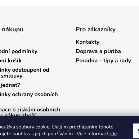
o nákupu
Pro zákazníky
Kontakty
dní podmínky
Doprava a platba
ní košík
Poradna - tipy a rady
nky odstoupení od
 smlouvy
bjednat?
nky ochrany osobních
mace o získání osobních
 - nákup zboží
mace o získání osobních
oužívá soubory cookie. Dalším procházením tohoto
 - zasílání newsletterů
jete souhlas s jejich používáním.. Více informací
zde
.