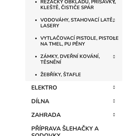
ŘEZAČKY OBKLADŮ, PŘÍSAVKY,
KLEŠTĚ, ČISTIČE SPÁR
VODOVÁHY, STAHOVACÍ LATĚ,
LASERY
VYTLAČOVACÍ PISTOLE, PISTOLE
NA TMEL, PU PĚNY
ZÁMKY, DVEŘNÍ KOVÁNÍ,
TĚSNĚNÍ
ŽEBŘÍKY, ŠTAFLE
ELEKTRO
DÍLNA
ZAHRADA
PŘÍPRAVA ŠLEHAČKY A
SODOVKY