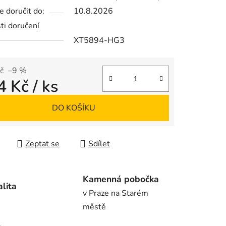
 doručit do:
10.8.2026
ti doručení
XT5894-HG3
ek.
č
–9 %
4 Kč
/ ks
 cena:
DO KOŠÍKU
Zeptat se
Sdílet
Kamenná pobočka
alita
v Praze na Starém
městě