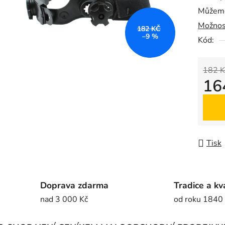
Můžeme
0,0
Možnos
z
182 KČ
–9 %
5
Kód:
hvězdič
182 K
16
Měrná
Tisk
Doprava zdarma
Tradice a kv
nad 3 000 Kč
od roku 1840