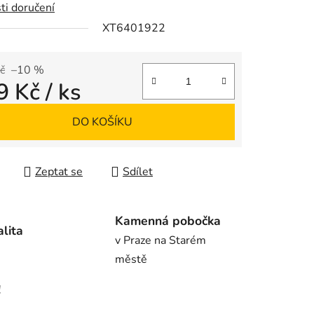
ti doručení
XT6401922
ek.
č
–10 %
9 Kč
/ ks
 cena:
DO KOŠÍKU
Zeptat se
Sdílet
Kamenná pobočka
alita
v Praze na Starém
městě
!