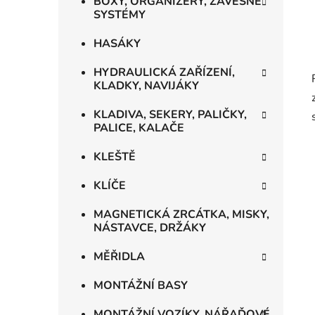
BOXY, ORGANIZÉRY, ZÁVĚSNÉ
SYSTÉMY
HASÁKY
HYDRAULICKÁ ZAŘÍZENÍ,
KLADKY, NAVIJÁKY
KLADIVA, SEKERY, PALIČKY,
PALICE, KALAČE
KLEŠTĚ
KLÍČE
MAGNETICKÁ ZRCÁTKA, MISKY,
NÁSTAVCE, DRŽÁKY
MĚŘIDLA
MONTÁŽNÍ BASY
MONTÁŽNÍ VOZÍKY, NÁŘAĎOVÉ