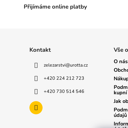
Přijímáme online platby
Z
á
Kontakt
Vše 
p
a
O nás
zelezarstvi
@
urotta.cz
t
Obcho
í
+420 224 212 723
Nákup
Podmí
+420 730 514 546
kupní
Jak o
Podmí
údajů
Infor