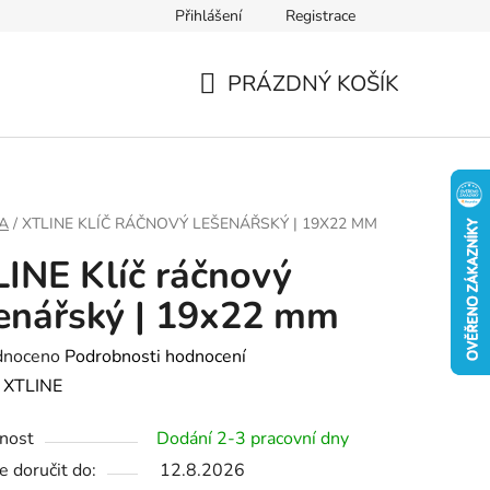
Přihlášení
Registrace
PRÁZDNÝ KOŠÍK
NÁKUPNÍ
KOŠÍK
A
/
XTLINE KLÍČ RÁČNOVÝ LEŠENÁŘSKÝ | 19X22 MM
INE Klíč ráčnový
enářský | 19x22 mm
né
dnoceno
Podrobnosti hodnocení
ení
:
XTLINE
tu
nost
Dodání 2-3 pracovní dny
 doručit do:
12.8.2026