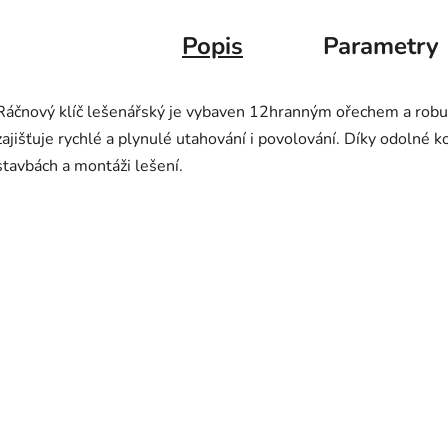
Popis
Parametry
Ráčnový klíč lešenářský je vybaven 12hranným ořechem a ro
zajišťuje rychlé a plynulé utahování i povolování. Díky odolné ko
stavbách a montáži lešení.