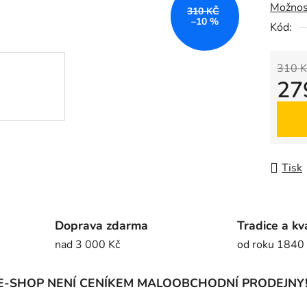
Možnos
z
310 KČ
–10 %
5
Kód:
hvězdič
310 K
27
Měrná
Tisk
Doprava zdarma
Tradice a kv
nad 3 000 Kč
od roku 1840
E-SHOP NENÍ CENÍKEM MALOOBCHODNÍ PRODEJNY