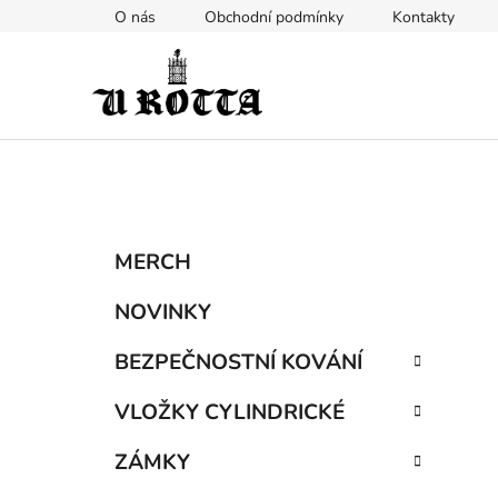
Přejít
O nás
Obchodní podmínky
Kontakty
na
obsah
P
K
Přeskočit
MERCH
a
kategorie
o
t
s
NOVINKY
e
t
g
BEZPEČNOSTNÍ KOVÁNÍ
r
o
a
r
VLOŽKY CYLINDRICKÉ
i
n
e
n
ZÁMKY
í