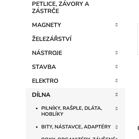
p
PETLICE, ZÁVORY A
a
ZÁSTRČE
n
MAGNETY
e
l
ŽELEZÁŘSTVÍ
NÁSTROJE
STAVBA
ELEKTRO
DÍLNA
PILNÍKY, RAŠPLE, DLÁTA,
HOBLÍKY
BITY, NÁSTAVCE, ADAPTÉRY