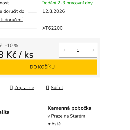
nost
Dodání 2-3 pracovní dny
 doručit do:
12.8.2026
ti doručení
XT62200
ek.
č
–10 %
3 Kč
/ ks
 cena:
DO KOŠÍKU
Zeptat se
Sdílet
Kamenná pobočka
alita
v Praze na Starém
městě