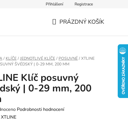
Přihlášení
Registrace
PRÁZDNÝ KOŠÍK
NÁKUPNÍ
KOŠÍK
A
/
KLÍČE
/
JEDNOTLIVÉ KLÍČE
/
POSUVNÉ
/
XTLINE
OSUVNÝ ŠVÉDSKÝ | 0-29 MM, 200 MM
INE Klíč posuvný
dský | 0-29 mm, 200
m
né
dnoceno
Podrobnosti hodnocení
ení
:
XTLINE
tu