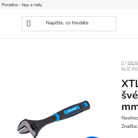
Poradna - tipy a rady
DOMŮ
/
DÍLN
KLÍČ P
XTL
švé
m
Průměr
Neoho
hodnoc
Značka
produk