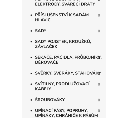
ELEKTRODY, SVÁŘECÍ DRÁTY
PŘÍSLUŠENSTVÍ K SADÁM
HLAVIC
SADY
SADY POJISTEK, KROUŽKŮ,
ZÁVLAČEK
SEKÁČE, PÁČIDLA, PRŮBOJNÍKY,
DĚROVAČE
SVĚRKY, SVĚRÁKY, STAHOVÁKY
SVÍTILNY, PRODLUŽOVACÍ
KABELY
ŠROUBOVÁKY
UPÍNACÍ PÁSY, POPRUHY,
UPÍNÁKY, CHRÁNIČE K PÁSŮM