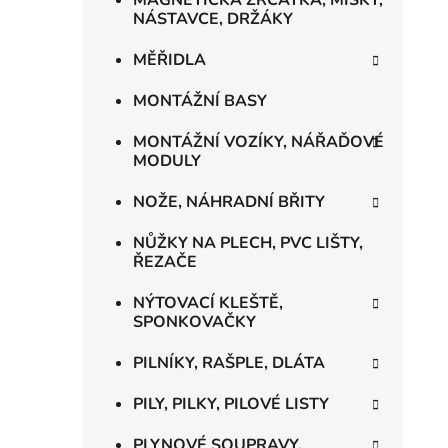
MAGNETICKÁ ZRCÁTKA, MISKY,
NÁSTAVCE, DRŽÁKY
MĚŘIDLA
MONTÁŽNÍ BASY
MONTÁŽNÍ VOZÍKY, NÁŘAĎOVÉ
MODULY
NOŽE, NÁHRADNÍ BŘITY
NŮŽKY NA PLECH, PVC LIŠTY,
ŘEZAČE
NÝTOVACÍ KLEŠTĚ,
SPONKOVAČKY
PILNÍKY, RAŠPLE, DLÁTA
PILY, PILKY, PILOVÉ LISTY
PLYNOVÉ SOUPRAVY,