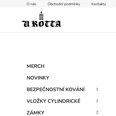
Přejít
O nás
Obchodní podmínky
Kontakty
na
obsah
P
K
Přeskočit
MERCH
a
kategorie
o
t
s
NOVINKY
e
t
g
BEZPEČNOSTNÍ KOVÁNÍ
r
o
a
r
VLOŽKY CYLINDRICKÉ
i
n
e
n
ZÁMKY