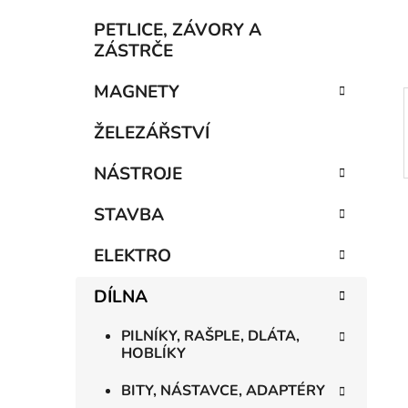
í
p
PETLICE, ZÁVORY A
a
ZÁSTRČE
n
MAGNETY
e
l
ŽELEZÁŘSTVÍ
NÁSTROJE
STAVBA
ELEKTRO
DÍLNA
PILNÍKY, RAŠPLE, DLÁTA,
HOBLÍKY
BITY, NÁSTAVCE, ADAPTÉRY