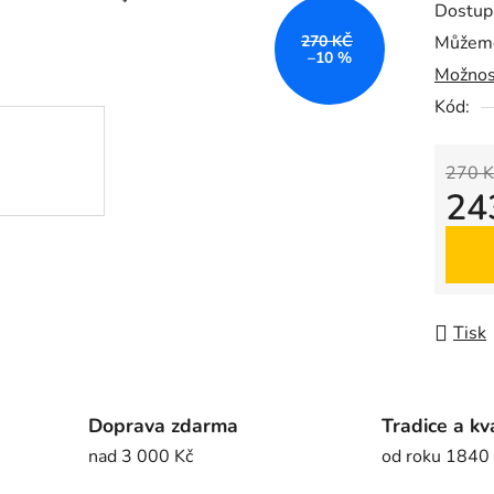
Dostup
je
270 KČ
Můžeme
0,0
–10 %
Možnos
z
5
Kód:
hvězdič
270 K
24
Měrná
Tisk
Doprava zdarma
Tradice a kv
nad 3 000 Kč
od roku 1840