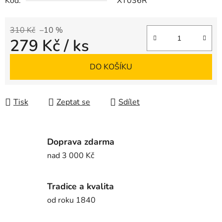
Kód:
XT036R
310 Kč
–10 %
279 Kč
/ ks
Měrná cena:
DO KOŠÍKU
Tisk
Zeptat se
Sdílet
Doprava zdarma
nad 3 000 Kč
Tradice a kvalita
od roku 1840