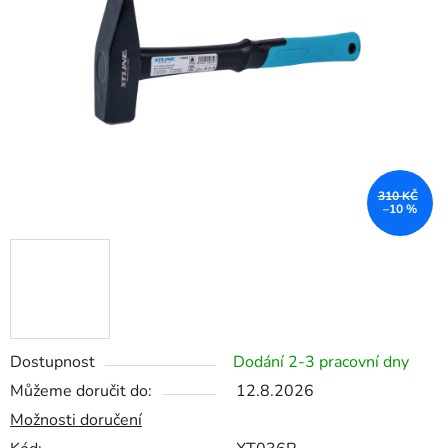
5
hvězdiček.
310 KČ
–10 %
Dostupnost
Dodání 2-3 pracovní dny
Můžeme doručit do:
12.8.2026
Možnosti doručení