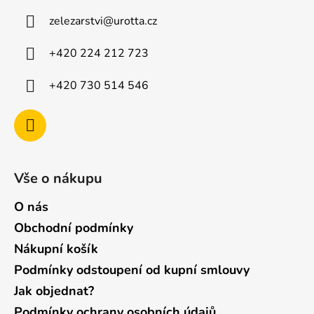
a
zelezarstvi
@
urotta.cz
t
í
+420 224 212 723
+420 730 514 546
Vše o nákupu
O nás
Obchodní podmínky
Nákupní košík
Podmínky odstoupení od kupní smlouvy
Jak objednat?
Podmínky ochrany osobních údajů