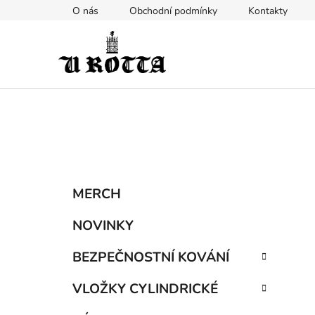
Přejít
O nás
Obchodní podmínky
Kontakty
na
obsah
P
K
Přeskočit
MERCH
a
kategorie
o
t
s
NOVINKY
e
t
g
BEZPEČNOSTNÍ KOVÁNÍ
r
o
a
r
VLOŽKY CYLINDRICKÉ
i
n
e