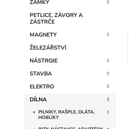
n
ZÁMKY
í
p
PETLICE, ZÁVORY A
a
ZÁSTRČE
n
MAGNETY
e
l
ŽELEZÁŘSTVÍ
NÁSTROJE
STAVBA
ELEKTRO
DÍLNA
PILNÍKY, RAŠPLE, DLÁTA,
HOBLÍKY