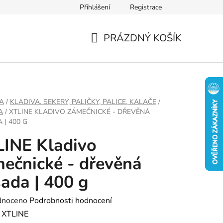
Přihlášení
Registrace
PRÁZDNÝ KOŠÍK
NÁKUPNÍ
KOŠÍK
A
/
KLADIVA, SEKERY, PALIČKY, PALICE, KALAČE
/
A
/
XTLINE KLADIVO ZÁMEČNICKÉ - DŘEVĚNÁ
 | 400 G
INE Kladivo
ečnické - dřevěná
ada | 400 g
né
dnoceno
Podrobnosti hodnocení
ení
:
XTLINE