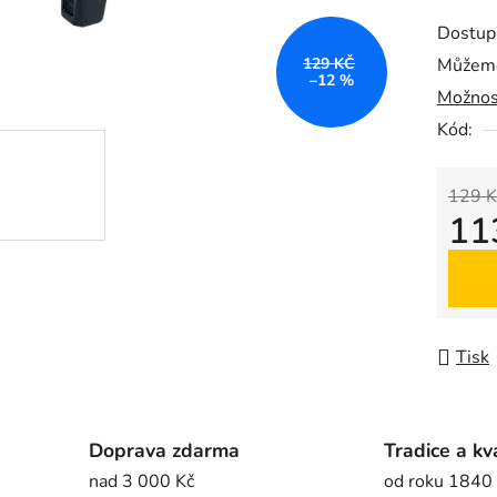
produk
Dostup
je
129 KČ
Můžeme
0,0
–12 %
Možnos
z
5
Kód:
hvězdič
129 K
11
Měrná
Tisk
Doprava zdarma
Tradice a kv
nad 3 000 Kč
od roku 1840