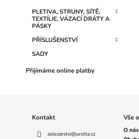
PLETIVA, STRUNY, SÍTĚ,
TEXTÍLIE, VÁZACÍ DRÁTY A
PÁSKY
PŘÍSLUŠENSTVÍ
SADY
Přijímáme online platby
Z
á
Kontakt
Vše 
p
a
O nás
zelezarstvi
@
urotta.cz
t