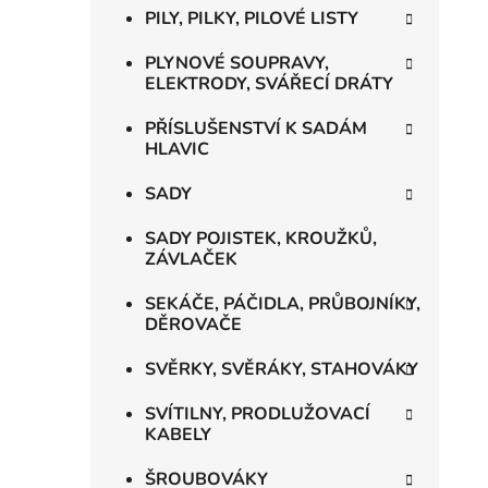
PILY, PILKY, PILOVÉ LISTY
PLYNOVÉ SOUPRAVY,
ELEKTRODY, SVÁŘECÍ DRÁTY
PŘÍSLUŠENSTVÍ K SADÁM
HLAVIC
SADY
SADY POJISTEK, KROUŽKŮ,
ZÁVLAČEK
SEKÁČE, PÁČIDLA, PRŮBOJNÍKY,
DĚROVAČE
SVĚRKY, SVĚRÁKY, STAHOVÁKY
SVÍTILNY, PRODLUŽOVACÍ
KABELY
ŠROUBOVÁKY