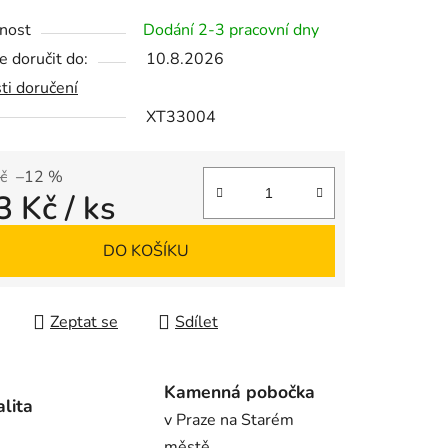
tu
nost
Dodání 2-3 pracovní dny
 doručit do:
10.8.2026
ti doručení
XT33004
ek.
č
–12 %
3 Kč
/ ks
 cena:
DO KOŠÍKU
Zeptat se
Sdílet
Kamenná pobočka
alita
v Praze na Starém
městě