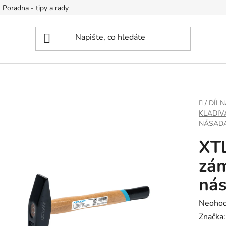
Poradna - tipy a rady
DOMŮ
/
DÍLN
KLADIV
NÁSADA
XTL
zám
nás
Průměr
Neoho
hodnoc
Značka