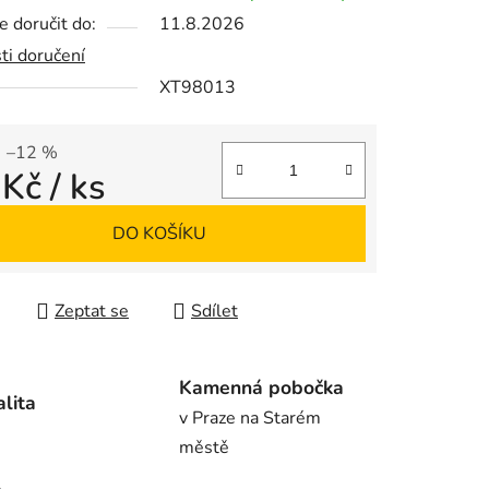
 doručit do:
11.8.2026
ti doručení
XT98013
ek.
–12 %
 Kč
/ ks
 cena:
DO KOŠÍKU
Zeptat se
Sdílet
Kamenná pobočka
alita
v Praze na Starém
městě