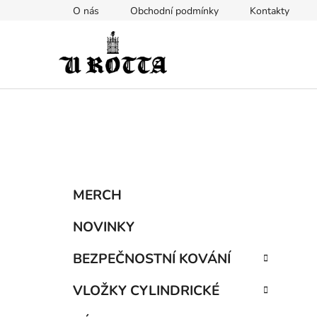
Přejít
O nás
Obchodní podmínky
Kontakty
na
obsah
P
K
Přeskočit
MERCH
a
kategorie
o
t
s
NOVINKY
e
t
g
BEZPEČNOSTNÍ KOVÁNÍ
r
o
a
r
VLOŽKY CYLINDRICKÉ
i
n
e