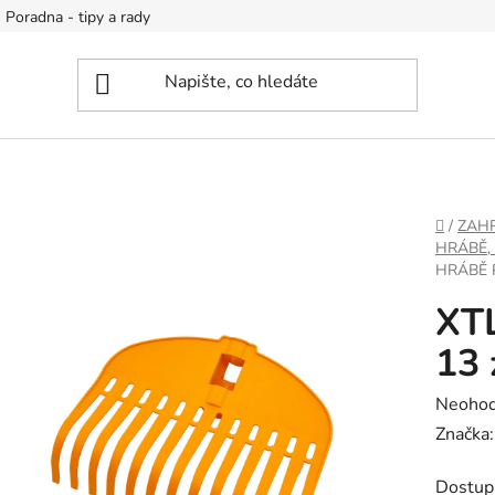
Poradna - tipy a rady
DOMŮ
/
ZAH
HRÁBĚ,
HRÁBĚ 
XTL
13
Průměr
Neoho
hodnoc
Značka
produk
Dostup
je