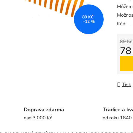
Můžeme
0,0
Možnos
z
89 KČ
–12 %
5
Kód:
hvězdič
89 Kč
78
Měrná
Tisk
Doprava zdarma
Tradice a kv
nad 3 000 Kč
od roku 1840