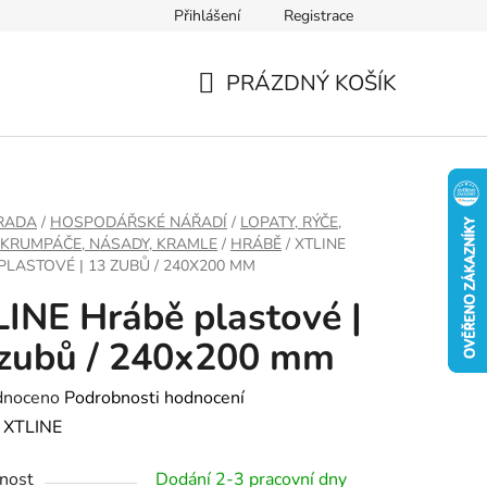
Přihlášení
Registrace
PRÁZDNÝ KOŠÍK
NÁKUPNÍ
KOŠÍK
RADA
/
HOSPODÁŘSKÉ NÁŘADÍ
/
LOPATY, RÝČE,
 KRUMPÁČE, NÁSADY, KRAMLE
/
HRÁBĚ
/
XTLINE
PLASTOVÉ | 13 ZUBŮ / 240X200 MM
INE Hrábě plastové |
 zubů / 240x200 mm
né
dnoceno
Podrobnosti hodnocení
ení
:
XTLINE
tu
nost
Dodání 2-3 pracovní dny