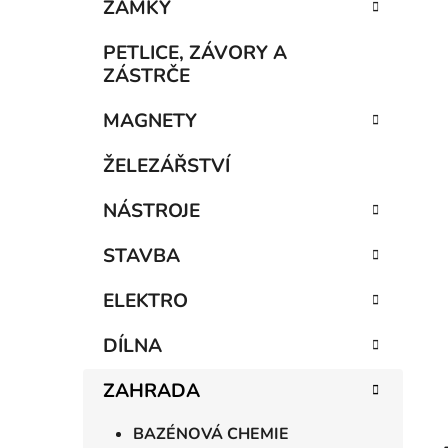
n
ZÁMKY
í
p
PETLICE, ZÁVORY A
a
ZÁSTRČE
n
MAGNETY
e
l
ŽELEZÁŘSTVÍ
NÁSTROJE
STAVBA
ELEKTRO
DÍLNA
ZAHRADA
BAZÉNOVÁ CHEMIE