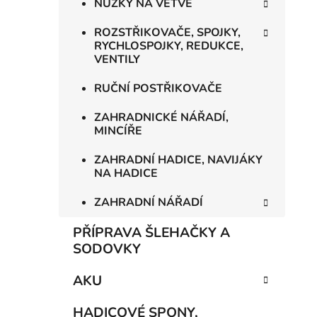
NŮŽKY NA VĚTVE
ROZSTŘIKOVAČE, SPOJKY,
RYCHLOSPOJKY, REDUKCE,
VENTILY
RUČNÍ POSTŘIKOVAČE
ZAHRADNICKÉ NÁŘADÍ,
MINCÍŘE
ZAHRADNÍ HADICE, NAVIJÁKY
NA HADICE
ZAHRADNÍ NÁŘADÍ
PŘÍPRAVA ŠLEHAČKY A
SODOVKY
AKU
HADICOVÉ SPONY,