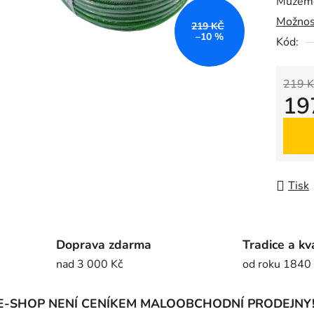
Můžeme
0,0
Možnos
z
219 KČ
–10 %
5
Kód:
hvězdič
219 K
19
Měrná
Tisk
Doprava zdarma
Tradice a kv
nad 3 000 Kč
od roku 1840
E-SHOP NENÍ CENÍKEM MALOOBCHODNÍ PRODEJNY