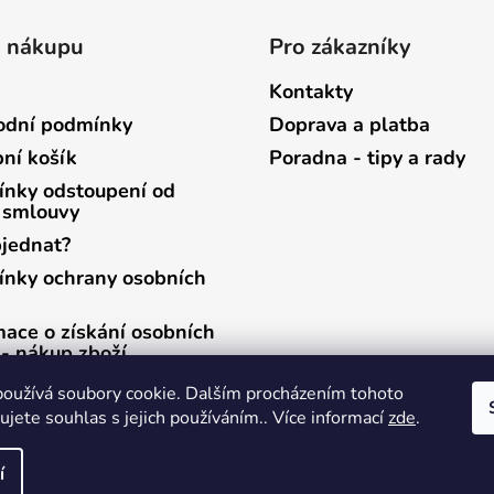
o nákupu
Pro zákazníky
Kontakty
dní podmínky
Doprava a platba
ní košík
Poradna - tipy a rady
nky odstoupení od
 smlouvy
bjednat?
nky ochrany osobních
mace o získání osobních
 - nákup zboží
mace o získání osobních
oužívá soubory cookie. Dalším procházením tohoto
 - zasílání newsletterů
jete souhlas s jejich používáním.. Více informací
zde
.
í