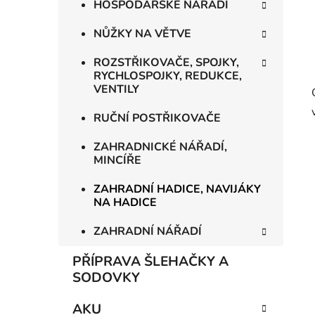
HOSPODÁŘSKÉ NÁŘADÍ
NŮŽKY NA VĚTVE
ROZSTŘIKOVAČE, SPOJKY,
RYCHLOSPOJKY, REDUKCE,
VENTILY
RUČNÍ POSTŘIKOVAČE
ZAHRADNICKÉ NÁŘADÍ,
MINCÍŘE
ZAHRADNÍ HADICE, NAVIJÁKY
NA HADICE
ZAHRADNÍ NÁŘADÍ
PŘÍPRAVA ŠLEHAČKY A
SODOVKY
AKU