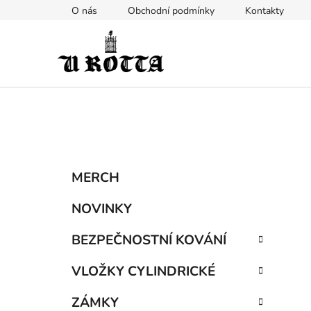
Přejít
O nás
Obchodní podmínky
Kontakty
na
obsah
P
K
Přeskočit
MERCH
a
kategorie
o
t
s
NOVINKY
e
t
g
BEZPEČNOSTNÍ KOVÁNÍ
r
o
a
r
VLOŽKY CYLINDRICKÉ
i
n
e
n
ZÁMKY