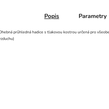
Popis
Parametry
Ohebná průhledná hadice s tlakovou kostrou určená pro všeobec
vzduchu)