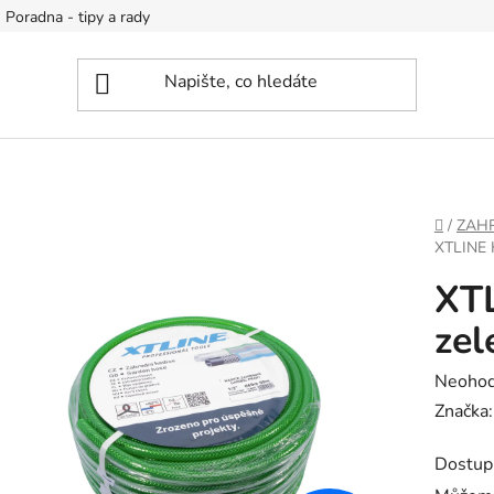
Poradna - tipy a rady
DOMŮ
/
ZAH
XTLINE 
XTL
zel
Průměr
Neoho
hodnoc
Značka
produk
Dostup
je