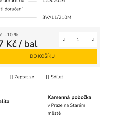
 doručit do:
12.8.2026
ti doručení
3VAL1/210M
ek.
č
–10 %
7 Kč
/ bal
 cena:
DO KOŠÍKU
Zeptat se
Sdílet
Kamenná pobočka
alita
v Praze na Starém
městě
!