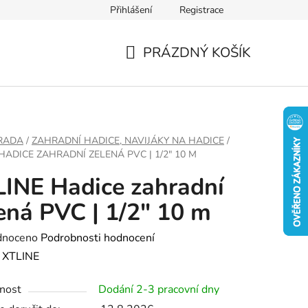
Přihlášení
Registrace
PRÁZDNÝ KOŠÍK
NÁKUPNÍ
KOŠÍK
RADA
/
ZAHRADNÍ HADICE, NAVIJÁKY NA HADICE
/
HADICE ZAHRADNÍ ZELENÁ PVC | 1/2" 10 M
INE Hadice zahradní
ená PVC | 1/2" 10 m
né
dnoceno
Podrobnosti hodnocení
ení
:
XTLINE
tu
nost
Dodání 2-3 pracovní dny