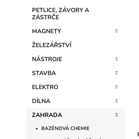
í
p
PETLICE, ZÁVORY A
a
ZÁSTRČE
n
MAGNETY
e
l
ŽELEZÁŘSTVÍ
NÁSTROJE
STAVBA
ELEKTRO
DÍLNA
ZAHRADA
BAZÉNOVÁ CHEMIE