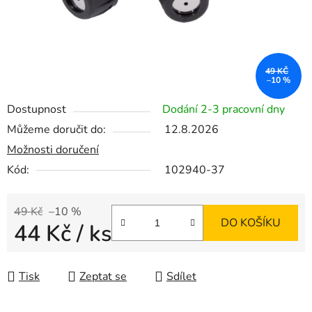
49 KČ
–10 %
Dostupnost
Dodání 2-3 pracovní dny
Můžeme doručit do:
12.8.2026
Možnosti doručení
Kód:
102940-37
49 Kč
–10 %
DO KOŠÍKU
44 Kč
/ ks
Měrná cena:
Tisk
Zeptat se
Sdílet