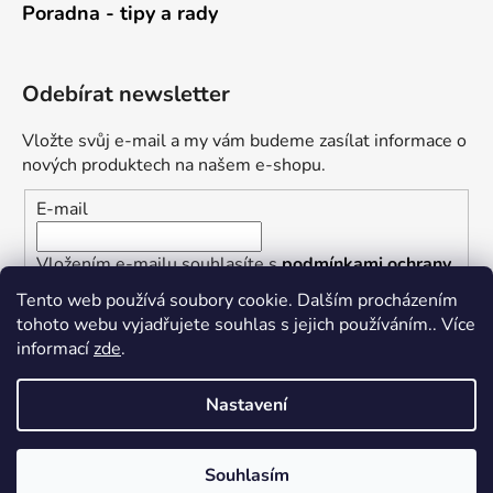
Poradna - tipy a rady
Odebírat newsletter
Vložte svůj e-mail a my vám budeme zasílat informace o
nových produktech na našem e-shopu.
E-mail
Vložením e-mailu souhlasíte s
podmínkami ochrany
osobních údajů
Tento web používá soubory cookie. Dalším procházením
tohoto webu vyjadřujete souhlas s jejich používáním.. Více
PŘIHLÁSIT SE
informací
zde
.
Nastavení
Vytvořil Shoptet
Souhlasím
Copyright 2026
Železářství U Rotta
. Všechna práva