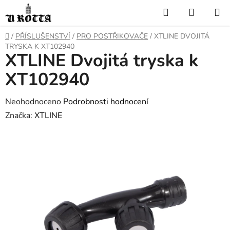
Přejít
Hledat
NÁKUP
na
KOŠÍK
obsah
DOMŮ
/
PŘÍSLUŠENSTVÍ
/
PRO POSTŘIKOVAČE
/
XTLINE DVOJITÁ
TRYSKA K XT102940
XTLINE Dvojitá tryska k
XT102940
Průměrné
Neohodnoceno
Podrobnosti hodnocení
hodnocení
Značka:
XTLINE
produktu
je
0,0
z
5
hvězdiček.