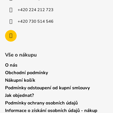
t
í
+420 224 212 723
+420 730 514 546
Vše o nákupu
O nás
Obchodní podmínky
Nákupní košík
Podmínky odstoupení od kupní smlouvy
Jak objednat?
Podmínky ochrany osobních údajů
Informace o získání osobních údajů - nákup