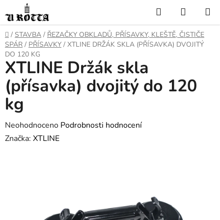
Přejít
Hledat
NÁKUP
na
KOŠÍK
obsah
DOMŮ
/
STAVBA
/
ŘEZAČKY OBKLADŮ, PŘÍSAVKY, KLEŠTĚ, ČISTIČE
SPÁR
/
PŘÍSAVKY
/
XTLINE DRŽÁK SKLA (PŘÍSAVKA) DVOJITÝ
DO 120 KG
XTLINE Držák skla
(přísavka) dvojitý do 120
kg
Průměrné
Neohodnoceno
Podrobnosti hodnocení
hodnocení
Značka:
XTLINE
produktu
je
0,0
z
5
hvězdiček.