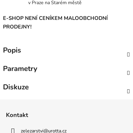
v Praze na Starém městě
E-SHOP NENÍ CENÍKEM MALOOBCHODNÍ
PRODEJNY!
Popis
Parametry
Diskuze
Z
á
Kontakt
p
a
zelezarstvi
@
urotta.cz