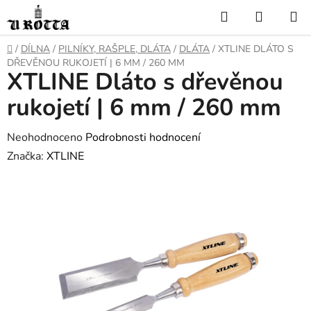
Přejít
Hledat
NÁKUP
na
KOŠÍK
obsah
DOMŮ
/
DÍLNA
/
PILNÍKY, RAŠPLE, DLÁTA
/
DLÁTA
/
XTLINE DLÁTO S
DŘEVĚNOU RUKOJETÍ | 6 MM / 260 MM
XTLINE Dláto s dřevěnou
rukojetí | 6 mm / 260 mm
Průměrné
Neohodnoceno
Podrobnosti hodnocení
hodnocení
Značka:
XTLINE
produktu
je
0,0
z
5
hvězdiček.