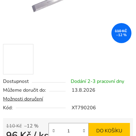
110 KČ
–12 %
Dostupnost
Dodání 2-3 pracovní dny
Můžeme doručit do:
13.8.2026
Možnosti doručení
Kód:
XT790206
110 Kč
–12 %
DO KOŠÍKU
96 Kč
/ ks