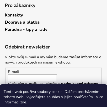
Pro zákazníky
Kontakty
Doprava a platba
Poradna - tipy a rady
Odebírat newsletter
Vložte svůj e-mail a my vám budeme zasílat informace o
nových produktech na našem e-shopu.
E-mail
Vložením e-mailu souhlasíte s
podmínkami ochrany
osobních údajů
Tento web používá soubory cookie. Dalším procházením
tohoto webu vyjadřujete souhlas s jejich používáním.. Více
PŘIHLÁSIT SE
informací
zde
.