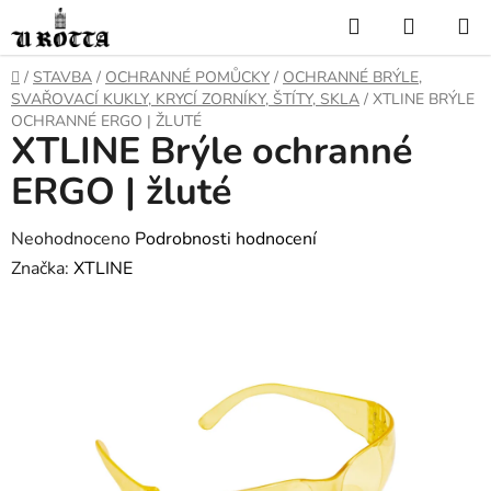
Přejít
Hledat
NÁKUP
na
KOŠÍK
obsah
DOMŮ
/
STAVBA
/
OCHRANNÉ POMŮCKY
/
OCHRANNÉ BRÝLE,
SVAŘOVACÍ KUKLY, KRYCÍ ZORNÍKY, ŠTÍTY, SKLA
/
XTLINE BRÝLE
OCHRANNÉ ERGO | ŽLUTÉ
XTLINE Brýle ochranné
ERGO | žluté
Průměrné
Neohodnoceno
Podrobnosti hodnocení
hodnocení
Značka:
XTLINE
produktu
je
0,0
z
5
hvězdiček.