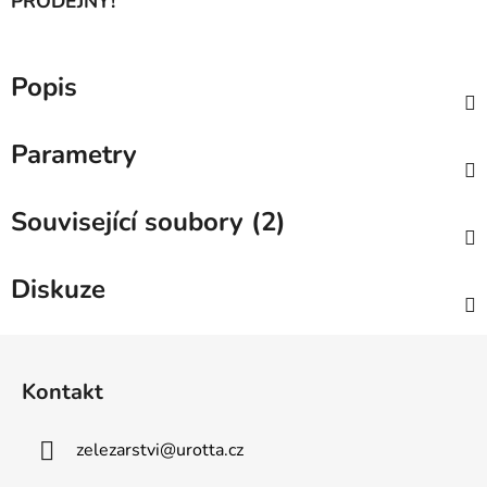
PRODEJNY!
Popis
Parametry
Související soubory (2)
Diskuze
Z
á
Kontakt
p
a
zelezarstvi
@
urotta.cz
t