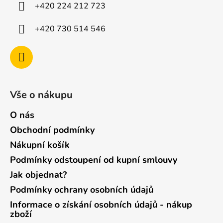
í
+420 224 212 723
+420 730 514 546
Vše o nákupu
O nás
Obchodní podmínky
Nákupní košík
Podmínky odstoupení od kupní smlouvy
Jak objednat?
Podmínky ochrany osobních údajů
Informace o získání osobních údajů - nákup
zboží