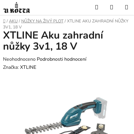
Přejít
Hledat
NÁKUP
na
KOŠÍK
obsah
DOMŮ
/
AKU
/
NŮŽKY NA ŽIVÝ PLOT
/
XTLINE AKU ZAHRADNÍ NŮŽKY
3V1, 18 V
XTLINE Aku zahradní
nůžky 3v1, 18 V
Průměrné
Neohodnoceno
Podrobnosti hodnocení
hodnocení
Značka:
XTLINE
produktu
je
0,0
z
5
hvězdiček.