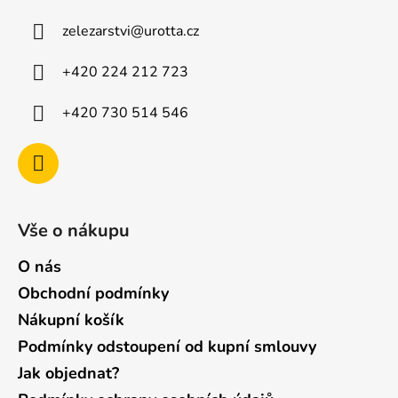
a
zelezarstvi
@
urotta.cz
t
í
+420 224 212 723
+420 730 514 546
Vše o nákupu
O nás
Obchodní podmínky
Nákupní košík
Podmínky odstoupení od kupní smlouvy
Jak objednat?