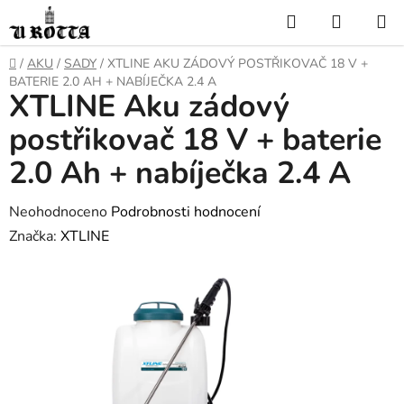
Přejít
Hledat
NÁKUP
na
KOŠÍK
obsah
DOMŮ
/
AKU
/
SADY
/
XTLINE AKU ZÁDOVÝ POSTŘIKOVAČ 18 V +
BATERIE 2.0 AH + NABÍJEČKA 2.4 A
XTLINE Aku zádový
postřikovač 18 V + baterie
2.0 Ah + nabíječka 2.4 A
Průměrné
Neohodnoceno
Podrobnosti hodnocení
hodnocení
Značka:
XTLINE
produktu
je
0,0
z
5
hvězdiček.