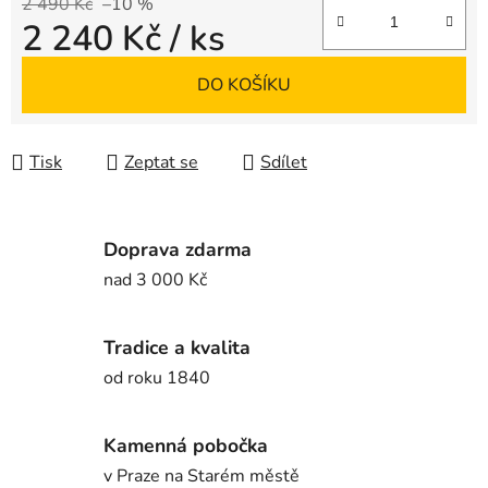
2 490 Kč
–10 %
2 240 Kč
/ ks
Měrná cena:
DO KOŠÍKU
Tisk
Zeptat se
Sdílet
Doprava zdarma
nad 3 000 Kč
Tradice a kvalita
od roku 1840
Kamenná pobočka
v Praze na Starém městě