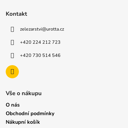
Z
á
Kontakt
p
a
zelezarstvi
@
urotta.cz
t
í
+420 224 212 723
+420 730 514 546
Vše o nákupu
O nás
Obchodní podmínky
Nákupní košík