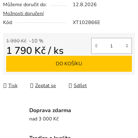
Můžeme doručit do:
12.8.2026
Možnosti doručení
Kód:
XT102866E
1 990 Kč
–10 %
1 790 Kč
/ ks
Měrná cena:
DO KOŠÍKU
Tisk
Zeptat se
Sdílet
Doprava zdarma
nad 3 000 Kč
Tradice a kvalita