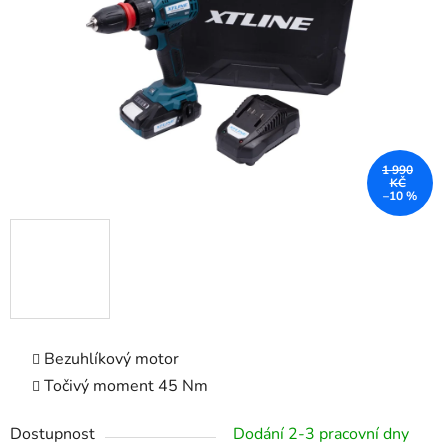
hvězdiček.
1 990
KČ
–10 %
Bezuhlíkový motor
Točivý moment 45 Nm
Dostupnost
Dodání 2-3 pracovní dny