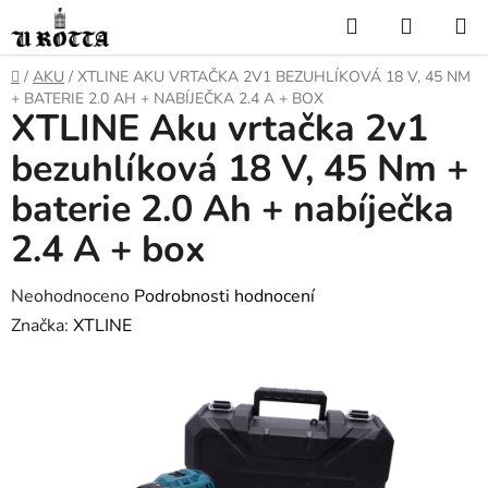
Přejít
Hledat
NÁKUP
na
KOŠÍK
obsah
DOMŮ
/
AKU
/
XTLINE AKU VRTAČKA 2V1 BEZUHLÍKOVÁ 18 V, 45 NM
+ BATERIE 2.0 AH + NABÍJEČKA 2.4 A + BOX
XTLINE Aku vrtačka 2v1
bezuhlíková 18 V, 45 Nm +
baterie 2.0 Ah + nabíječka
2.4 A + box
Průměrné
Neohodnoceno
Podrobnosti hodnocení
hodnocení
Značka:
XTLINE
produktu
je
0,0
z
5