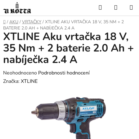
Přejít
Hledat
NÁKUP
na
KOŠÍK
obsah
DOMŮ
/
AKU
/
VRTAČKY
/
XTLINE AKU VRTAČKA 18 V, 35 NM + 2
BATERIE 2.0 AH + NABÍJEČKA 2.4 A
XTLINE Aku vrtačka 18 V,
35 Nm + 2 baterie 2.0 Ah +
nabíječka 2.4 A
Průměrné
Neohodnoceno
Podrobnosti hodnocení
hodnocení
Značka:
XTLINE
produktu
je
0,0
z
5
hvězdiček.