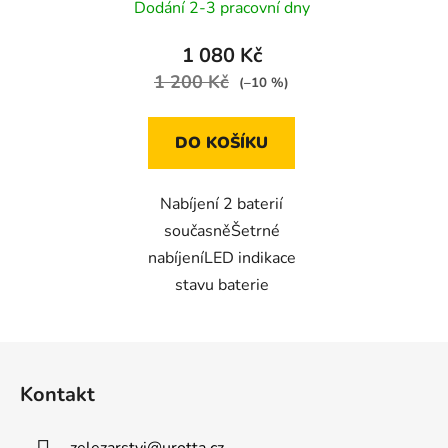
Dodání 2-3 pracovní dny
1 080 Kč
1 200 Kč
(–10 %)
DO KOŠÍKU
Nabíjení 2 baterií
současněŠetrné
nabíjeníLED indikace
stavu baterie
Z
á
Kontakt
p
a