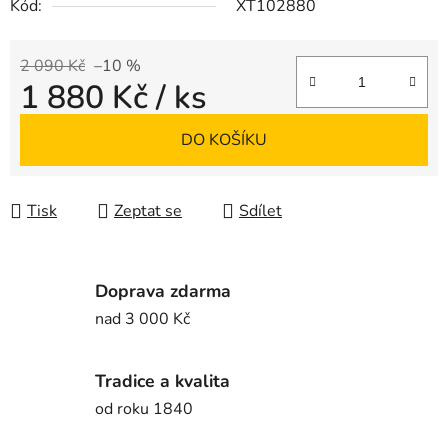
Kód:
XT102880
2 090 Kč
–10 %
1 880 Kč
/ ks
Měrná cena:
DO KOŠÍKU
Tisk
Zeptat se
Sdílet
Doprava zdarma
nad 3 000 Kč
Tradice a kvalita
od roku 1840