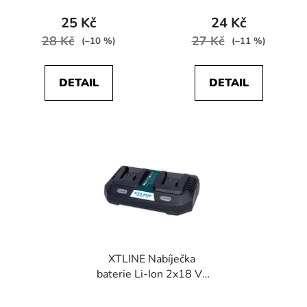
25 Kč
24 Kč
28 Kč
27 Kč
(–10 %)
(–11 %)
DETAIL
DETAIL
XTLINE Nabíječka
baterie Li-Ion 2x18 V |
3.0 A