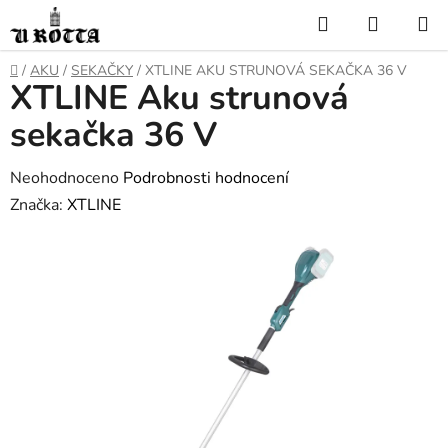
Přejít
Hledat
NÁKUP
na
KOŠÍK
obsah
DOMŮ
/
AKU
/
SEKAČKY
/
XTLINE AKU STRUNOVÁ SEKAČKA 36 V
XTLINE Aku strunová
sekačka 36 V
Průměrné
Neohodnoceno
Podrobnosti hodnocení
hodnocení
Značka:
XTLINE
produktu
je
0,0
z
5
hvězdiček.