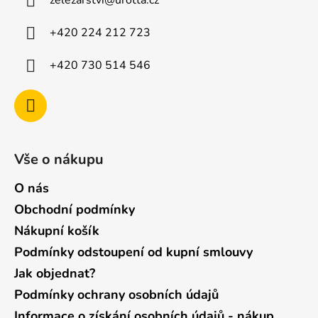
zelezarstvi
@
urotta.cz
t
í
+420 224 212 723
+420 730 514 546
Vše o nákupu
O nás
Obchodní podmínky
Nákupní košík
Podmínky odstoupení od kupní smlouvy
Jak objednat?
Podmínky ochrany osobních údajů
Informace o získání osobních údajů - nákup