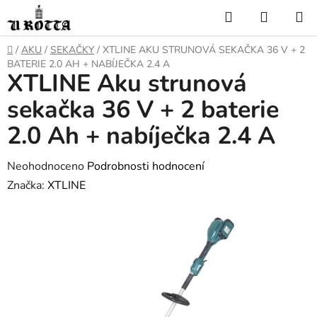
Přejít
Hledat
NÁKUP
na
KOŠÍK
obsah
DOMŮ
/
AKU
/
SEKAČKY
/
XTLINE AKU STRUNOVÁ SEKAČKA 36 V + 2
BATERIE 2.0 AH + NABÍJEČKA 2.4 A
XTLINE Aku strunová
sekačka 36 V + 2 baterie
2.0 Ah + nabíječka 2.4 A
Průměrné
Neohodnoceno
Podrobnosti hodnocení
hodnocení
Značka:
XTLINE
produktu
je
0,0
z
5
hvězdiček.