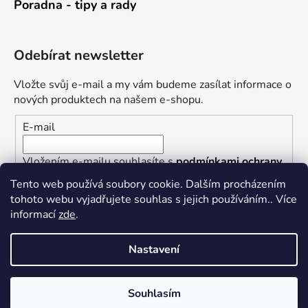
Poradna - tipy a rady
Odebírat newsletter
Vložte svůj e-mail a my vám budeme zasílat informace o
nových produktech na našem e-shopu.
E-mail
Vložením e-mailu souhlasíte s
podmínkami ochrany
osobních údajů
Tento web používá soubory cookie. Dalším procházením
tohoto webu vyjadřujete souhlas s jejich používáním.. Více
PŘIHLÁSIT SE
informací
zde
.
Nastavení
Vytvořil Shoptet
Souhlasím
Copyright 2026
Železářství U Rotta
. Všechna práva