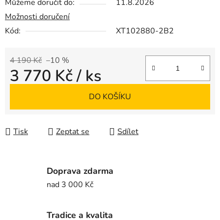
Můžeme doručit do:
11.8.2026
Možnosti doručení
Kód:
XT102880-2B2
4 190 Kč
–10 %
3 770 Kč
/ ks
Měrná cena:
DO KOŠÍKU
Tisk
Zeptat se
Sdílet
Doprava zdarma
nad 3 000 Kč
Tradice a kvalita