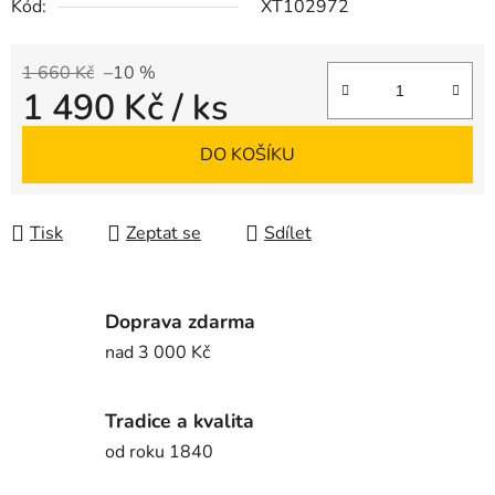
Kód:
XT102972
1 660 Kč
–10 %
1 490 Kč
/ ks
Měrná cena:
DO KOŠÍKU
Tisk
Zeptat se
Sdílet
Doprava zdarma
nad 3 000 Kč
Tradice a kvalita
od roku 1840