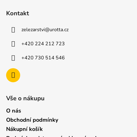
Z
á
Kontakt
p
a
zelezarstvi
@
urotta.cz
t
í
+420 224 212 723
+420 730 514 546
Vše o nákupu
O nás
Obchodní podmínky
Nákupní košík