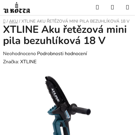
Přejít
Hledat
NÁKUP
na
KOŠÍK
obsah
DOMŮ
/
AKU
/
XTLINE AKU ŘETĚZOVÁ MINI PILA BEZUHLÍKOVÁ 18 V
XTLINE Aku řetězová mini
pila bezuhlíková 18 V
Průměrné
Neohodnoceno
Podrobnosti hodnocení
hodnocení
Značka:
XTLINE
produktu
je
0,0
z
5
hvězdiček.