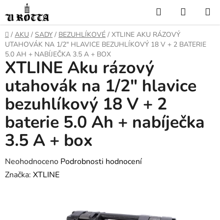
Přejít
Hledat
NÁKUP
na
KOŠÍK
obsah
DOMŮ
/
AKU
/
SADY
/
BEZUHLÍKOVÉ
/
XTLINE AKU RÁZOVÝ
UTAHOVÁK NA 1/2" HLAVICE BEZUHLÍKOVÝ 18 V + 2 BATERIE
5.0 AH + NABÍJEČKA 3.5 A + BOX
XTLINE Aku rázový
utahovák na 1/2" hlavice
bezuhlíkový 18 V + 2
baterie 5.0 Ah + nabíječka
3.5 A + box
Průměrné
Neohodnoceno
Podrobnosti hodnocení
hodnocení
Značka:
XTLINE
produktu
je
0,0