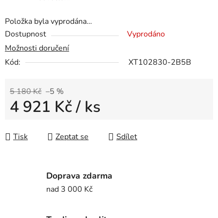
Položka byla vyprodána…
Dostupnost
Vyprodáno
Možnosti doručení
Kód:
XT102830-2B5B
5 180 Kč
–5 %
4 921 Kč
/ ks
Měrná cena:
Tisk
Zeptat se
Sdílet
Doprava zdarma
nad 3 000 Kč