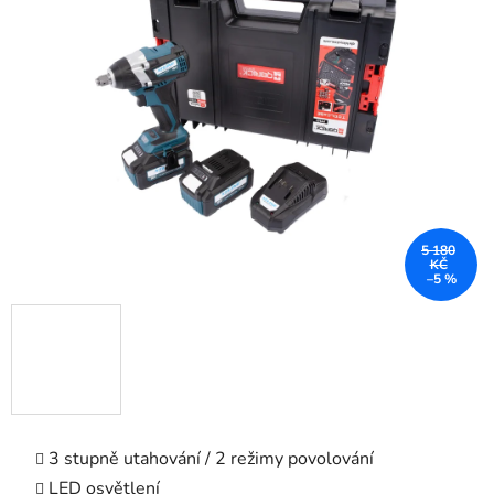
z
5
hvězdiček.
5 180
KČ
–5 %
3 stupně utahování / 2 režimy povolování
LED osvětlení