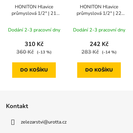
HONITON Hlavice
HONITON Hlavice
průmyslová 1/2" | 21
průmyslová 1/2" | 22
mm
mm
Dodání 2-3 pracovní dny
Dodání 2-3 pracovní dny
310 Kč
242 Kč
360 Kč
283 Kč
(–13 %)
(–14 %)
DO KOŠÍKU
DO KOŠÍKU
Z
á
Kontakt
p
a
zelezarstvi
@
urotta.cz
t
í