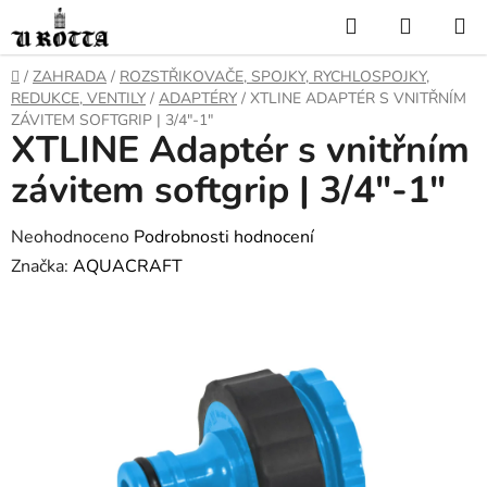
Přejít
Hledat
NÁKUP
na
KOŠÍK
obsah
DOMŮ
/
ZAHRADA
/
ROZSTŘIKOVAČE, SPOJKY, RYCHLOSPOJKY,
REDUKCE, VENTILY
/
ADAPTÉRY
/
XTLINE ADAPTÉR S VNITŘNÍM
ZÁVITEM SOFTGRIP | 3/4"-1"
XTLINE Adaptér s vnitřním
závitem softgrip | 3/4"-1"
Průměrné
Neohodnoceno
Podrobnosti hodnocení
hodnocení
Značka:
AQUACRAFT
produktu
je
0,0
z
5
hvězdiček.