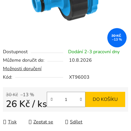
30 KČ
–13 %
Dostupnost
Dodání 2-3 pracovní dny
Můžeme doručit do:
10.8.2026
Možnosti doručení
Kód:
XT96003
30 Kč
–13 %
DO KOŠÍKU
26 Kč
/ ks
Měrná cena:
Tisk
Zeptat se
Sdílet