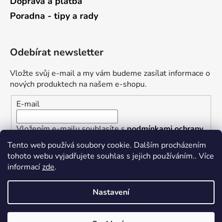
Doprava a platba
Poradna - tipy a rady
Odebírat newsletter
Vložte svůj e-mail a my vám budeme zasílat informace o
nových produktech na našem e-shopu.
E-mail
Vložením e-mailu souhlasíte s
podmínkami ochrany
osobních údajů
Tento web používá soubory cookie. Dalším procházením
tohoto webu vyjadřujete souhlas s jejich používáním.. Více
PŘIHLÁSIT SE
informací
zde
.
Nastavení
Vytvořil Shoptet