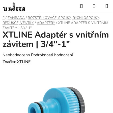
Přejít
Hledat
NÁKUP
na
KOŠÍK
obsah
DOMŮ
/
ZAHRADA
/
ROZSTŘIKOVAČE, SPOJKY, RYCHLOSPOJKY,
REDUKCE, VENTILY
/
ADAPTÉRY
/
XTLINE ADAPTÉR S VNITŘNÍM
ZÁVITEM | 3/4"-1"
XTLINE Adaptér s vnitřním
závitem | 3/4"-1"
Průměrné
Neohodnoceno
Podrobnosti hodnocení
hodnocení
Značka:
XTLINE
produktu
je
0,0
z
5
hvězdiček.