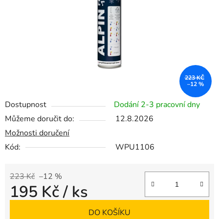
223 KČ
–12 %
Dostupnost
Dodání 2-3 pracovní dny
Můžeme doručit do:
12.8.2026
Možnosti doručení
Kód:
WPU1106
223 Kč
–12 %
195 Kč
/ ks
Měrná cena:
DO KOŠÍKU