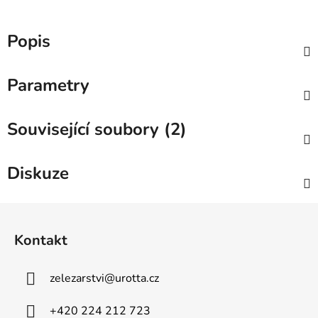
Popis
Parametry
Související soubory (2)
Diskuze
Z
á
Kontakt
p
a
zelezarstvi
@
urotta.cz
t
í
+420 224 212 723