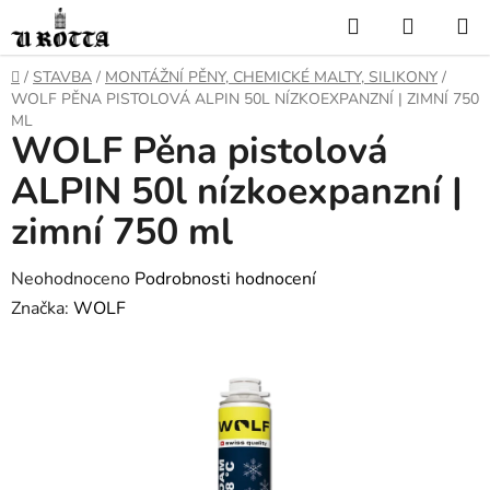
Přejít
Hledat
NÁKUP
na
KOŠÍK
obsah
DOMŮ
/
STAVBA
/
MONTÁŽNÍ PĚNY, CHEMICKÉ MALTY, SILIKONY
/
WOLF PĚNA PISTOLOVÁ ALPIN 50L NÍZKOEXPANZNÍ | ZIMNÍ 750
ML
WOLF Pěna pistolová
ALPIN 50l nízkoexpanzní |
zimní 750 ml
Průměrné
Neohodnoceno
Podrobnosti hodnocení
hodnocení
Značka:
WOLF
produktu
je
0,0
z
5
hvězdiček.