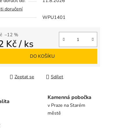
 doručit do:
11.8.2026
ti doručení
WPU1401
ek.
č
–12 %
2 Kč
/ ks
 cena:
DO KOŠÍKU
Zeptat se
Sdílet
Kamenná pobočka
alita
v Praze na Starém
městě
!