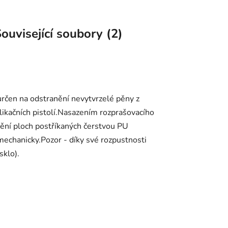
ouvisející soubory (2)
určen na odstranění nevytvrzelé pěny z
plikačních pistolí.Nasazením rozprašovacího
ištění ploch postříkaných čerstvou PU
mechanicky.Pozor - díky své rozpustnosti
sklo).