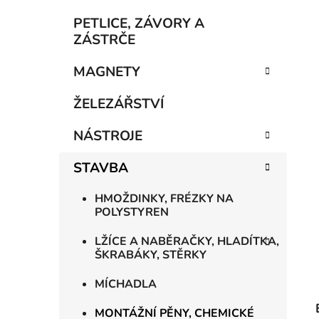
í
p
PETLICE, ZÁVORY A
a
ZÁSTRČE
n
MAGNETY
e
l
ŽELEZÁŘSTVÍ
NÁSTROJE
STAVBA
HMOŽDINKY, FRÉZKY NA
POLYSTYREN
LŽÍCE A NABĚRAČKY, HLADÍTKA,
ŠKRABÁKY, STĚRKY
MÍCHADLA
MONTÁŽNÍ PĚNY, CHEMICKÉ