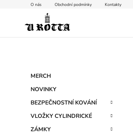
Přejít
O nás
Obchodní podmínky
Kontakty
na
obsah
P
K
Přeskočit
MERCH
a
kategorie
o
t
s
NOVINKY
e
t
g
BEZPEČNOSTNÍ KOVÁNÍ
r
o
a
r
VLOŽKY CYLINDRICKÉ
i
n
e
n
ZÁMKY