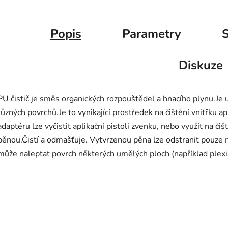
Popis
Parametry
S
Diskuze
PU čistič je směs organických rozpouštědel a hnacího plynu.Je 
různých povrchů.Je to vynikající prostředek na čištění vnitřku a
adaptéru lze vyčistit aplikační pistoli zvenku, nebo využít na č
pěnou.Čistí a odmašťuje. Vytvrzenou pěna lze odstranit pouze 
může naleptat povrch některých umělých ploch (například plexi