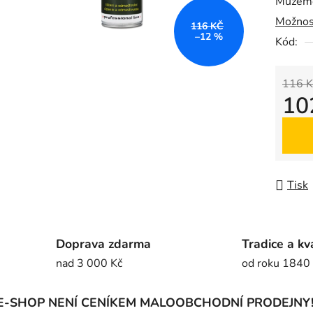
Můžeme
0,0
Možnos
z
116 KČ
–12 %
5
Kód:
hvězdič
116 K
10
Měrná
Tisk
Doprava zdarma
Tradice a kv
nad 3 000 Kč
od roku 1840
E-SHOP NENÍ CENÍKEM MALOOBCHODNÍ PRODEJNY