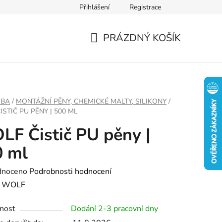
Přihlášení
Registrace
PRÁZDNÝ KOŠÍK
NÁKUPNÍ
KOŠÍK
VBA
/
MONTÁŽNÍ PĚNY, CHEMICKÉ MALTY, SILIKONY
/
STIČ PU PĚNY | 500 ML
F Čistič PU pěny |
0 ml
né
dnoceno
Podrobnosti hodnocení
ení
:
WOLF
tu
nost
Dodání 2-3 pracovní dny