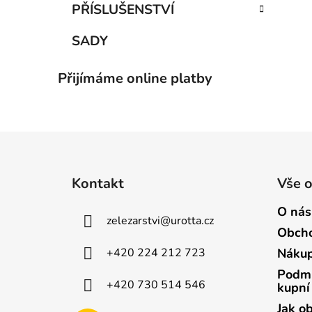
PŘÍSLUŠENSTVÍ
SADY
Přijímáme online platby
Z
á
Kontakt
Vše 
p
a
O nás
zelezarstvi
@
urotta.cz
t
Obcho
í
+420 224 212 723
Nákup
Podmí
+420 730 514 546
kupní
Jak o