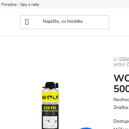
Poradna - tipy a rady
DOMŮ
/
STA
WOLF ČI
WOL
50
Průměr
Neoho
hodnoc
Značka
produk
Dostup
je