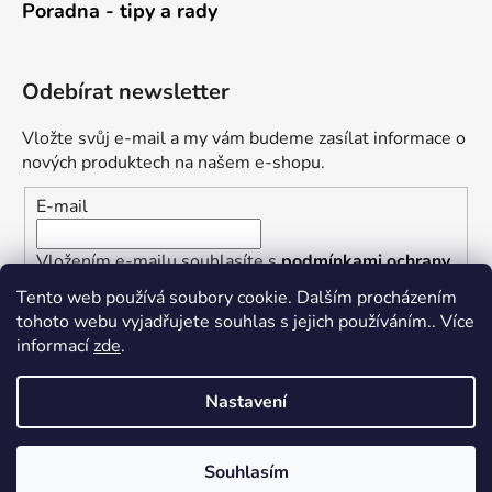
Poradna - tipy a rady
Odebírat newsletter
Vložte svůj e-mail a my vám budeme zasílat informace o
nových produktech na našem e-shopu.
E-mail
Vložením e-mailu souhlasíte s
podmínkami ochrany
osobních údajů
Tento web používá soubory cookie. Dalším procházením
tohoto webu vyjadřujete souhlas s jejich používáním.. Více
PŘIHLÁSIT SE
informací
zde
.
Nastavení
Vytvořil Shoptet
Souhlasím
Copyright 2026
Železářství U Rotta
. Všechna práva