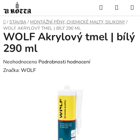
Přejít
Hledat
NÁKUP
na
KOŠÍK
obsah
DOMŮ
/
STAVBA
/
MONTÁŽNÍ PĚNY, CHEMICKÉ MALTY, SILIKONY
/
WOLF AKRYLOVÝ TMEL | BÍLÝ 290 ML
WOLF Akrylový tmel | bílý
290 ml
Průměrné
Neohodnoceno
Podrobnosti hodnocení
hodnocení
Značka:
WOLF
produktu
je
0,0
z
5
hvězdiček.