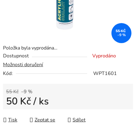
55 KČ
–9 %
Položka byla vyprodána…
Dostupnost
Vyprodáno
Možnosti doručení
Kód:
WPT1601
55 Kč
–9 %
50 Kč
/ ks
Měrná cena:
Tisk
Zeptat se
Sdílet