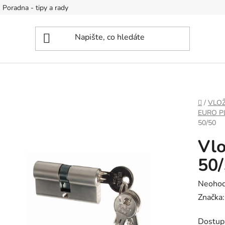
Poradna - tipy a rady
DOMŮ
/
VLOŽ
EURO P
50/50
Vlo
50
Průměr
Neoho
hodnoc
Značka
produk
Dostup
je