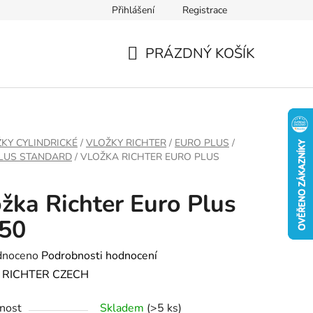
Přihlášení
Registrace
PRÁZDNÝ KOŠÍK
NÁKUPNÍ
KOŠÍK
KY CYLINDRICKÉ
/
VLOŽKY RICHTER
/
EURO PLUS
/
LUS STANDARD
/
VLOŽKA RICHTER EURO PLUS
žka Richter Euro Plus
/50
né
dnoceno
Podrobnosti hodnocení
ení
:
RICHTER CZECH
tu
nost
Skladem
(>5 ks)