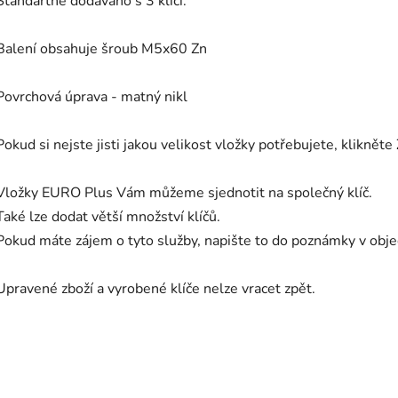
Standartně dodáváno s 3 klíči.
Balení obsahuje šroub M5x60 Zn
Povrchová úprava - matný nikl
Pokud si nejste jisti jakou velikost vložky potřebujete, klikněte
Vložky EURO Plus Vám můžeme sjednotit na společný klíč.
Také lze dodat větší množství klíčů.
Pokud máte zájem o tyto služby, napište to do poznámky v ob
Upravené zboží a vyrobené klíče nelze vracet zpět.