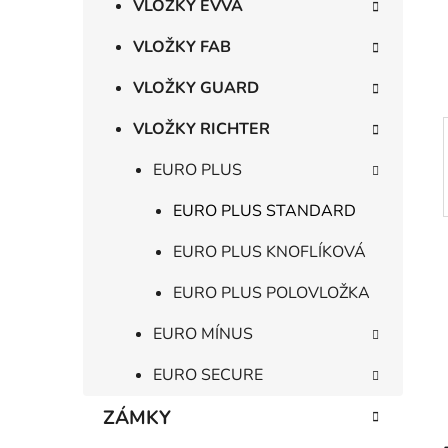
n
VLOŽKY EVVA
í
p
VLOŽKY FAB
a
VLOŽKY GUARD
n
e
VLOŽKY RICHTER
l
EURO PLUS
EURO PLUS STANDARD
EURO PLUS KNOFLÍKOVÁ
EURO PLUS POLOVLOŽKA
EURO MÍNUS
EURO SECURE
ZÁMKY