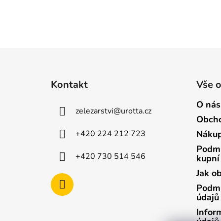
Z
á
Kontakt
Vše 
p
a
O nás
zelezarstvi
@
urotta.cz
t
Obcho
í
+420 224 212 723
Nákup
Podmí
+420 730 514 546
kupní
Jak o
Podmí
údajů
Infor