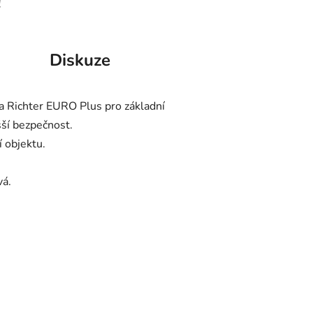
!
Diskuze
ka Richter EURO Plus pro základní
šší bezpečnost.
 objektu.
vá.