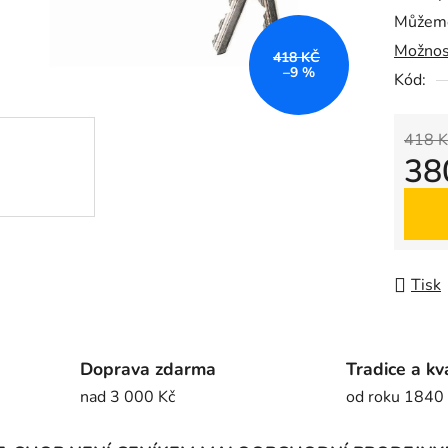
Můžeme
0,0
Možnos
z
418 KČ
–9 %
5
Kód:
hvězdič
418 K
38
Měrná
Tisk
Doprava zdarma
Tradice a kv
nad 3 000 Kč
od roku 1840