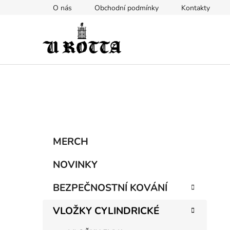
Přejít
O nás
Obchodní podmínky
Kontakty
na
obsah
P
K
Přeskočit
MERCH
a
kategorie
o
t
s
NOVINKY
e
t
g
BEZPEČNOSTNÍ KOVÁNÍ
r
o
a
r
VLOŽKY CYLINDRICKÉ
i
n
e