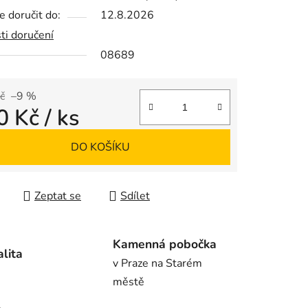
 doručit do:
12.8.2026
ti doručení
08689
ek.
č
–9 %
0 Kč
/ ks
 cena:
DO KOŠÍKU
Zeptat se
Sdílet
Kamenná pobočka
alita
v Praze na Starém
městě