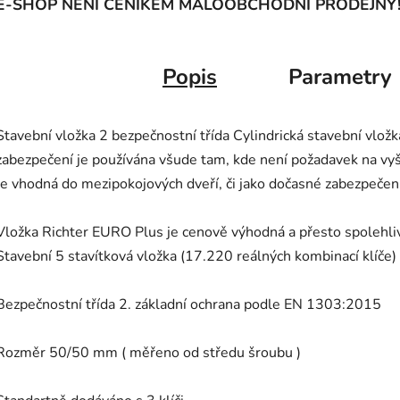
E-SHOP NENÍ CENÍKEM MALOOBCHODNÍ PRODEJNY
Popis
Parametry
Stavební vložka 2 bezpečnostní třída Cylindrická stavební vlož
zabezpečení je používána všude tam, kde není požadavek na vy
Je vhodná do mezipokojových dveří, či jako dočasné zabezpečení
Vložka Richter EURO Plus je cenově výhodná a přesto spolehli
Stavební 5 stavítková vložka (17.220 reálných kombinací klíče)
Bezpečnostní třída 2. základní ochrana podle EN 1303:2015
Rozměr 50/50 mm ( měřeno od středu šroubu )