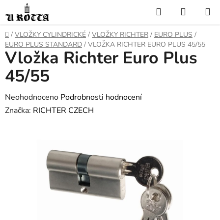
Přejít
Hledat
NÁKUP
na
KOŠÍK
obsah
DOMŮ
/
VLOŽKY CYLINDRICKÉ
/
VLOŽKY RICHTER
/
EURO PLUS
/
EURO PLUS STANDARD
/
VLOŽKA RICHTER EURO PLUS 45/55
Vložka Richter Euro Plus
45/55
Průměrné
Neohodnoceno
Podrobnosti hodnocení
hodnocení
Značka:
RICHTER CZECH
produktu
je
0,0
z
5
hvězdiček.