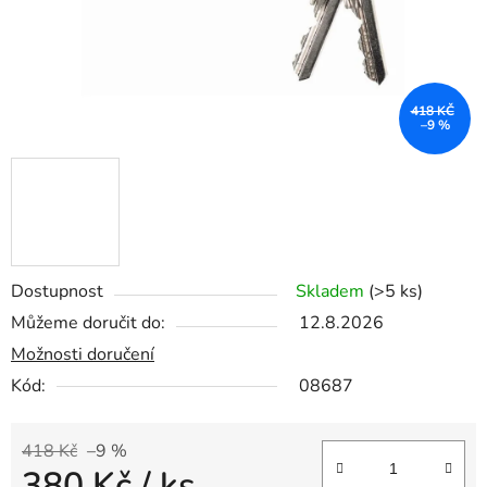
418 KČ
–9 %
Dostupnost
Skladem
(>5 ks)
Můžeme doručit do:
12.8.2026
Možnosti doručení
Kód:
08687
418 Kč
–9 %
380 Kč
/ ks