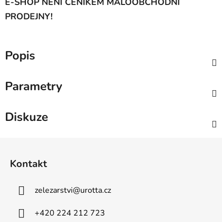
E-SHOP NENÍ CENÍKEM MALOOBCHODNÍ
PRODEJNY!
Popis
Parametry
Diskuze
Z
á
Kontakt
p
a
zelezarstvi
@
urotta.cz
t
í
+420 224 212 723