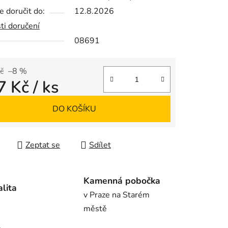
 doručit do:
12.8.2026
ti doručení
08691
ek.
č
–8 %
7 Kč
/ ks
 cena:
DO KOŠÍKU
Zeptat se
Sdílet
Kamenná pobočka
alita
v Praze na Starém
městě