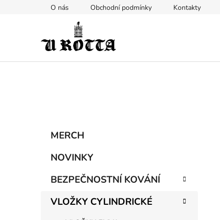
Přejít
O nás
Obchodní podmínky
Kontakty
na
obsah
P
K
Přeskočit
MERCH
a
kategorie
o
t
s
NOVINKY
e
t
g
BEZPEČNOSTNÍ KOVÁNÍ
r
o
a
r
VLOŽKY CYLINDRICKÉ
i
n
e