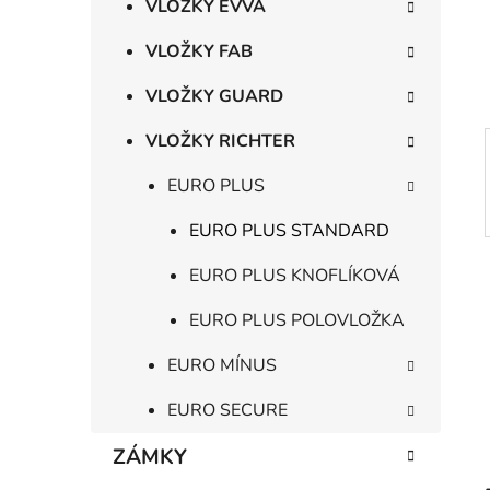
n
VLOŽKY EVVA
í
p
VLOŽKY FAB
a
VLOŽKY GUARD
n
e
VLOŽKY RICHTER
l
EURO PLUS
EURO PLUS STANDARD
EURO PLUS KNOFLÍKOVÁ
EURO PLUS POLOVLOŽKA
EURO MÍNUS
EURO SECURE
ZÁMKY