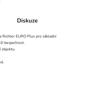
!
Diskuze
ka Richter EURO Plus pro základní
šší bezpečnost.
 objektu.
vá.