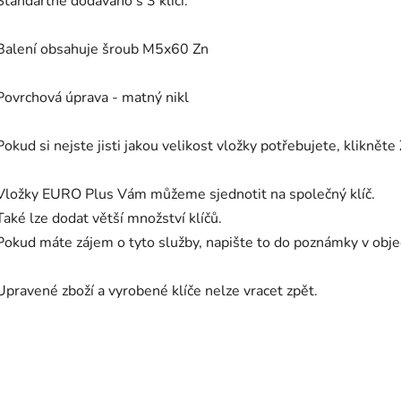
Standartně dodáváno s 3 klíči.
Balení obsahuje šroub M5x60 Zn
Povrchová úprava - matný nikl
Pokud si nejste jisti jakou velikost vložky potřebujete, klikněte
Vložky EURO Plus Vám můžeme sjednotit na společný klíč.
Také lze dodat větší množství klíčů.
Pokud máte zájem o tyto služby, napište to do poznámky v ob
Upravené zboží a vyrobené klíče nelze vracet zpět.