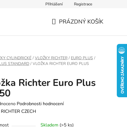
Přihlášení
Registrace
PRÁZDNÝ KOŠÍK
NÁKUPNÍ
KOŠÍK
KY CYLINDRICKÉ
/
VLOŽKY RICHTER
/
EURO PLUS
/
LUS STANDARD
/
VLOŽKA RICHTER EURO PLUS
žka Richter Euro Plus
/50
né
dnoceno
Podrobnosti hodnocení
ení
:
RICHTER CZECH
tu
nost
Skladem
(>5 ks)