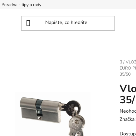
Poradna - tipy a rady
DOMŮ
/
VLOŽ
EURO P
35/50
Vlo
35
Průměr
Neoho
hodnoc
Značka
produk
Dostup
je