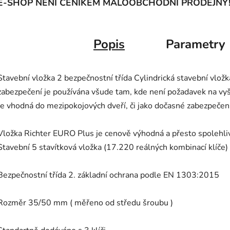
E-SHOP NENÍ CENÍKEM MALOOBCHODNÍ PRODEJNY
Popis
Parametry
Stavební vložka 2 bezpečnostní třída Cylindrická stavební vlož
zabezpečení je používána všude tam, kde není požadavek na vy
Je vhodná do mezipokojových dveří, či jako dočasné zabezpečení
Vložka Richter EURO Plus je cenově výhodná a přesto spolehli
Stavební 5 stavítková vložka (17.220 reálných kombinací klíče)
Bezpečnostní třída 2. základní ochrana podle EN 1303:2015
Rozměr 35/50 mm ( měřeno od středu šroubu )