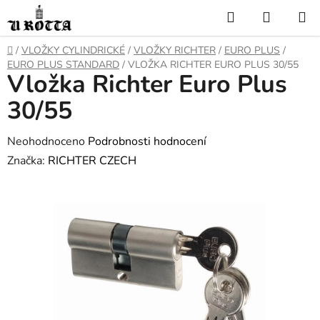
Přejít
Hledat
NÁKUP
na
KOŠÍK
obsah
DOMŮ
/
VLOŽKY CYLINDRICKÉ
/
VLOŽKY RICHTER
/
EURO PLUS
/
EURO PLUS STANDARD
/
VLOŽKA RICHTER EURO PLUS 30/55
Vložka Richter Euro Plus
30/55
Průměrné
Neohodnoceno
Podrobnosti hodnocení
hodnocení
Značka:
RICHTER CZECH
produktu
je
0,0
z
5
hvězdiček.