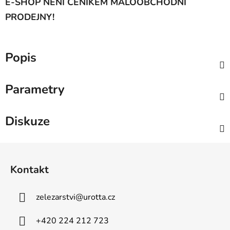
E-SHOP NENÍ CENÍKEM MALOOBCHODNÍ
PRODEJNY!
Popis
Parametry
Diskuze
Z
á
Kontakt
p
a
zelezarstvi
@
urotta.cz
t
í
+420 224 212 723