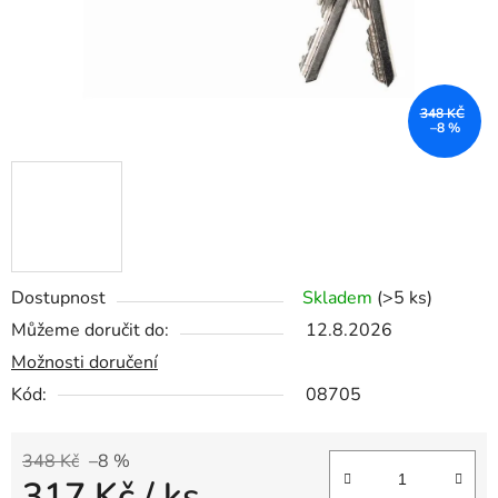
348 KČ
–8 %
Dostupnost
Skladem
(>5 ks)
Můžeme doručit do:
12.8.2026
Možnosti doručení
Kód:
08705
348 Kč
–8 %
317 Kč
/ ks