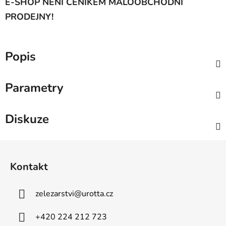
E-SHOP NENÍ CENÍKEM MALOOBCHODNÍ
PRODEJNY!
Popis
Parametry
Diskuze
Z
á
Kontakt
p
a
zelezarstvi
@
urotta.cz
t
í
+420 224 212 723